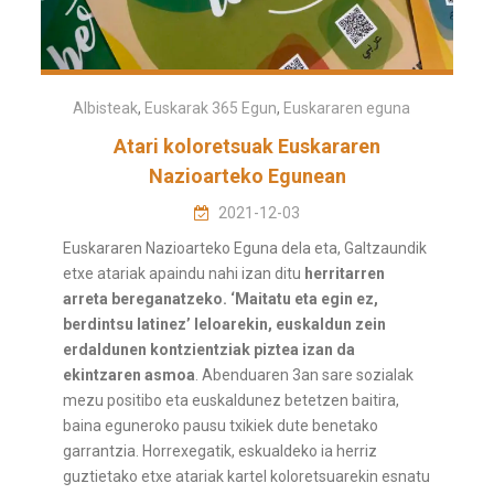
Albisteak
,
Euskarak 365 Egun
,
Euskararen eguna
Atari koloretsuak Euskararen
Nazioarteko Egunean
2021-12-03
Euskararen Nazioarteko Eguna dela eta, Galtzaundik
etxe atariak apaindu nahi izan ditu
herritarren
arreta bereganatzeko. ‘Maitatu eta egin ez,
berdintsu latinez’ leloarekin, euskaldun zein
erdaldunen kontzientziak piztea izan da
ekintzaren asmoa
. Abenduaren 3an sare sozialak
mezu positibo eta euskaldunez betetzen baitira,
baina eguneroko pausu txikiek dute benetako
garrantzia. Horrexegatik, eskualdeko ia herriz
guztietako etxe atariak kartel koloretsuarekin esnatu