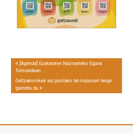
Post
[Agenda] Euskararen Nazioarteko Eguna
navigation
Tolosaldean
Galtzakomikek iaz jasotako lan kopuruen langa
gainditu du