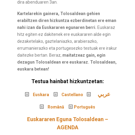
dira abenduaren 3an.
Kartelarekin gainera, Tolosaldean gehien
erabiltzen diren hizkuntza ezberdinetan ere eman
nahi izan da Euskararen egunaren berri.
Euskaraz
hitz egiten ez dakitenek ere euskararen alde egin
dezaketelako, gaztelaniazko, arabierazko,
errumanierazko eta portugesezko testuak ere irakur
daitezke bertan. Beraz,
maitatzeaz gain, egin
dezagun Tolosaldean ere euskaraz. Tolosaldean,
euskara betean!
Testua hainbat hizkuntzetan:
عربي
Euskara
Castellano
Română
Português
Euskararen Eguna Tolosaldean –
AGENDA