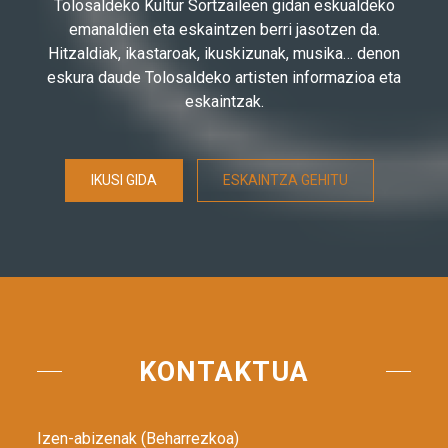
Tolosaldeko Kultur Sortzaileen gidan eskualdeko
emanaldien eta eskaintzen berri jasotzen da.
Hitzaldiak, ikastaroak, ikuskizunak, musika… denon
eskura daude Tolosaldeko artisten informazioa eta
eskaintzak.
IKUSI GIDA
ESKAINTZA GEHITU
KONTAKTUA
Izen-abizenak (Beharrezkoa)