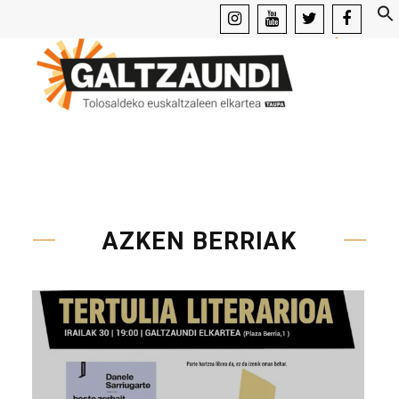
instagram
youtube
x
facebook
AZKEN BERRIAK