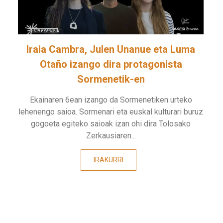
Iraia Cambra, Julen Unanue eta Luma
Otaño izango dira protagonista
Sormenetik-en
Ekainaren 6ean izango da Sormenetiken urteko
lehenengo saioa. Sormenari eta euskal kulturari buruz
gogoeta egiteko saioak izan ohi dira Tolosako
Zerkausiaren...
IRAKURRI