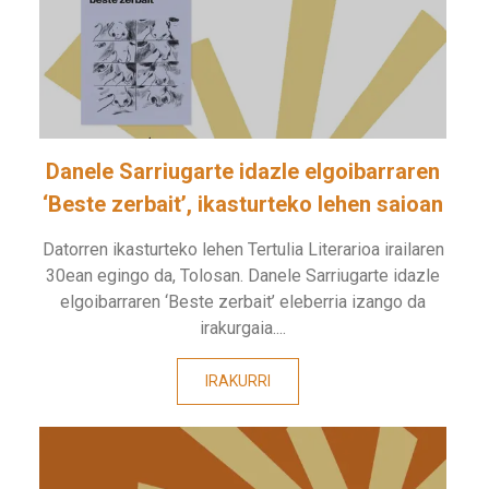
Danele Sarriugarte idazle elgoibarraren
‘Beste zerbait’, ikasturteko lehen saioan
Datorren ikasturteko lehen Tertulia Literarioa irailaren
30ean egingo da, Tolosan. Danele Sarriugarte idazle
elgoibarraren ‘Beste zerbait’ eleberria izango da
irakurgaia....
IRAKURRI