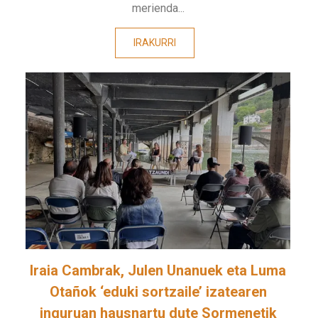
merienda...
IRAKURRI
Iraia Cambrak, Julen Unanuek eta Luma
Otañok ‘eduki sortzaile’ izatearen
inguruan hausnartu dute Sormenetik