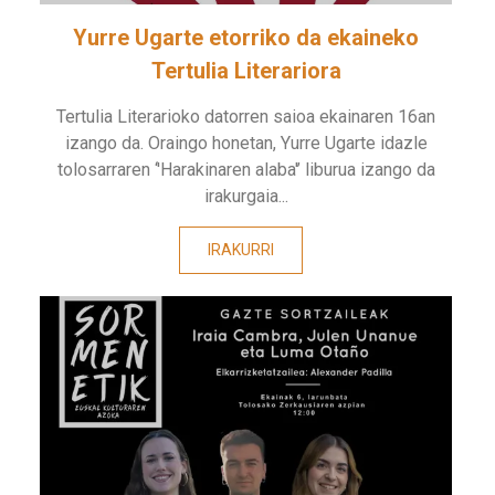
Yurre Ugarte etorriko da ekaineko
Tertulia Literariora
Tertulia Literarioko datorren saioa ekainaren 16an
izango da. Oraingo honetan, Yurre Ugarte idazle
tolosarraren ‘'Harakinaren alaba'’ liburua izango da
irakurgaia...
IRAKURRI