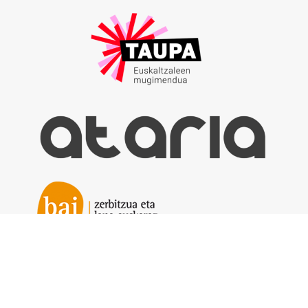
Galtzaundi Tolosaldeko Euskaltzaleen Elkartea
Lege oharra
|
Cookieak
|
Pribatutasun politika