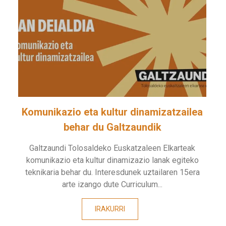
Komunikazio eta kultur dinamizatzailea
behar du Galtzaundik
Galtzaundi Tolosaldeko Euskatzaleen Elkarteak
komunikazio eta kultur dinamizazio lanak egiteko
teknikaria behar du. Interesdunek uztailaren 15era
arte izango dute Curriculum...
IRAKURRI