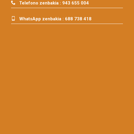
Telefono zenbakia :
943 655 004
WhatsApp zenbakia :
688 738 418