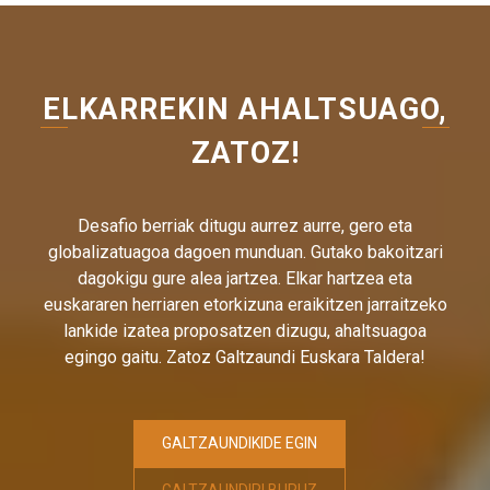
ELKARREKIN AHALTSUAGO,
ZATOZ!
Desafio berriak ditugu aurrez aurre, gero eta
globalizatuagoa dagoen munduan. Gutako bakoitzari
dagokigu gure alea jartzea. Elkar hartzea eta
euskararen herriaren etorkizuna eraikitzen jarraitzeko
lankide izatea proposatzen dizugu, ahaltsuagoa
egingo gaitu. Zatoz Galtzaundi Euskara Taldera!
GALTZAUNDIKIDE EGIN
GALTZAUNDIRI BURUZ