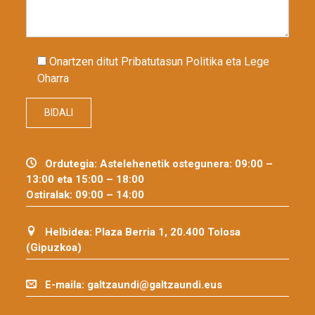
Onartzen ditut Pribatutasun Politika eta Lege
Oharra
Ordutegia:
Astelehenetik ostegunera: 09:00 –
13:00 eta 15:00 – 18:00
Ostiralak: 09:00 – 14:00
Helbidea:
Plaza Berria 1, 20.400 Tolosa
(Gipuzkoa)
E-maila:
galtzaundi@galtzaundi.eus