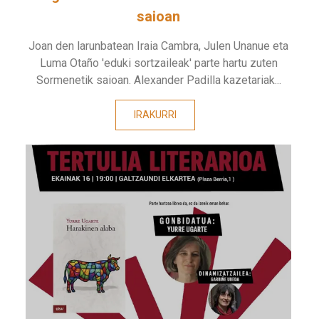
saioan
Joan den larunbatean Iraia Cambra, Julen Unanue eta
Luma Otaño 'eduki sortzaileak' parte hartu zuten
Sormenetik saioan. Alexander Padilla kazetariak...
IRAKURRI