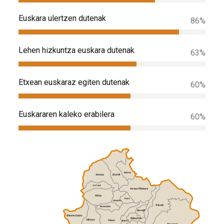
Euskara ulertzen dutenak
86%
Lehen hizkuntza euskara dutenak
63%
Etxean euskaraz egiten dutenak
60%
Euskararen kaleko erabilera
60%