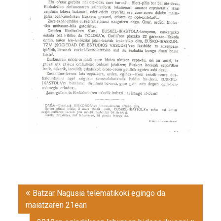
Post
Batzar Nagusia telematikoki egingo da
navigation
maiatzaren 21ean