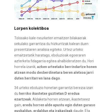
Lorpen kolektiboa
Tolosako kale-neurketen emaitzen bilakaerak
sekulako garrantzia du hizkuntzak kalean duen
presentziaren analisia egiteko. Urtez urteko
emaitzetatik haratago, eboluzioak egoeraren
azterketa fidagarria egitea ahalbideratzen du. Hori
horrela izanik,
azken urteetako berrindartze honen
atzean modu desberdinetara beren aletxoa jarri
duten herritarren lana dago
.
34 urteko eboluzio honetan garrantzi berezia izan
du
herriko ikastetxe guztietan D eredua
ezartzeak
. Aldaketa horren atzean, ikastetxeez
gain,
eredu horren alde apustu egin duten guraso
euskaldun, erdaldun eta irakasleak
daude. Eta