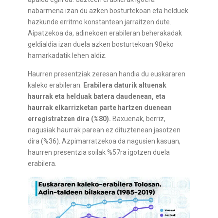
nabarmena izan du azken bosturtekoan eta helduek
hazkunde erritmo konstantean jarraitzen dute.
Aipatzekoa da, adinekoen erabileran beherakadak
geldialdia izan duela azken bosturtekoan 90eko
hamarkadatik lehen aldiz.
Haurren presentziak zeresan handia du euskararen
kaleko erabileran.
Erabilera daturik altuenak
haurrak eta helduak batera daudenean, eta
haurrak elkarrizketan parte hartzen duenean
erregistratzen dira (%80).
Baxuenak, berriz,
nagusiak haurrak parean ez dituztenean jasotzen
dira (%36). Azpimarratzekoa da nagusien kasuan,
haurren presentzia soilak %57ra igotzen duela
erabilera.