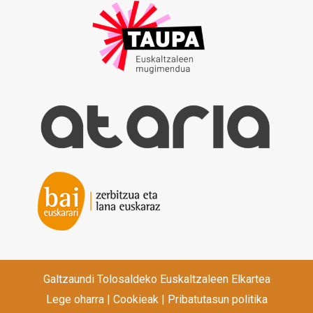
Galtzaundi Tolosaldeko Euskaltzaleen Elkartea
Lege oharra
|
Cookieak
|
Pribatutasun politika