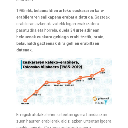
1985etik,
belaunaldien arteko euskararen kale-
erabileraren sailkapena erabat aldatu da
. Gazteak
erabileran azkenak izatetik bigarrenak izatera
pasatu dira eta horrela,
duela 34 urte adinean
helduenak euskara gehiago erabiltzetik, orain,
belaunaldi gazteenak dira gehien erabiltzen
dutenak.
Erregistratutako lehen urteetan igoera handia izan
zuen haurren erabilerak, aldiz, azken urteetan igoera
apaldu egin da. Gazteen erabilerak igoera