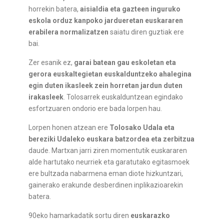
horrekin batera,
aisialdia eta gazteen inguruko
eskola orduz kanpoko jardueretan euskararen
erabilera normalizatzen
saiatu diren guztiak ere
bai.
Zer esanik ez,
garai batean gau eskoletan eta
gerora euskaltegietan euskalduntzeko ahalegina
egin duten ikasleek zein horretan jardun duten
irakasleek
. Tolosarrek euskalduntzean egindako
esfortzuaren ondorio ere bada lorpen hau.
Lorpen honen atzean ere
Tolosako Udala eta
bereziki Udaleko euskara batzordea eta zerbitzua
daude. Martxan jarri ziren momentutik euskararen
alde hartutako neurriek eta garatutako egitasmoek
ere bultzada nabarmena eman diote hizkuntzari,
gainerako erakunde desberdinen inplikazioarekin
batera.
90eko hamarkadatik sortu diren
euskarazko