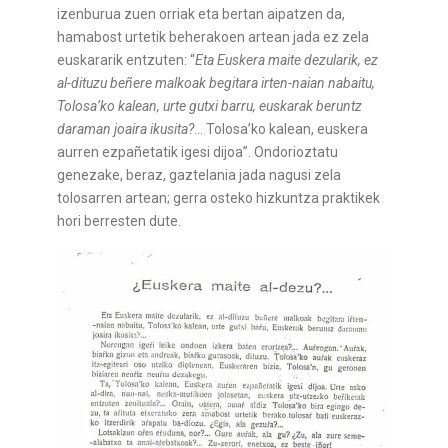
izenburua zuen orriak eta bertan aipatzen da,
hamabost urtetik beherakoen artean jada ez zela
euskararik entzuten: “
Eta Euskera maite dezularik, ez
al-dituzu beñere malkoak begitara irten-naian nabaitu,
Tolosa’ko kalean, urte gutxi barru, euskarak beruntz
daraman joaira ikusita?
… Tolosa’ko kalean, euskera
aurren ezpañetatik igesi dijoa”. Ondorioztatu
genezake, beraz, gaztelania jada nagusi zela
tolosarren artean; gerra osteko hizkuntza praktikek
hori berresten dute.