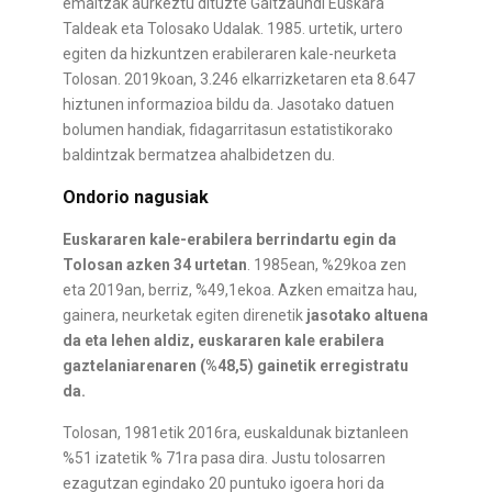
emaitzak aurkeztu dituzte Galtzaundi Euskara
Taldeak eta Tolosako Udalak. 1985. urtetik, urtero
egiten da hizkuntzen erabileraren kale-neurketa
Tolosan. 2019koan, 3.246 elkarrizketaren eta 8.647
hiztunen informazioa bildu da. Jasotako datuen
bolumen handiak, fidagarritasun estatistikorako
baldintzak bermatzea ahalbidetzen du.
Ondorio nagusiak
Euskararen kale-erabilera berrindartu egin da
Tolosan azken 34 urtetan
. 1985ean, %29koa zen
eta 2019an, berriz, %49,1ekoa. Azken emaitza hau,
gainera, neurketak egiten direnetik
jasotako altuena
da eta lehen aldiz, euskararen kale erabilera
gaztelaniarenaren (%48,5) gainetik erregistratu
da.
Tolosan, 1981etik 2016ra, euskaldunak biztanleen
%51 izatetik % 71ra pasa dira. Justu tolosarren
ezagutzan egindako 20 puntuko igoera hori da