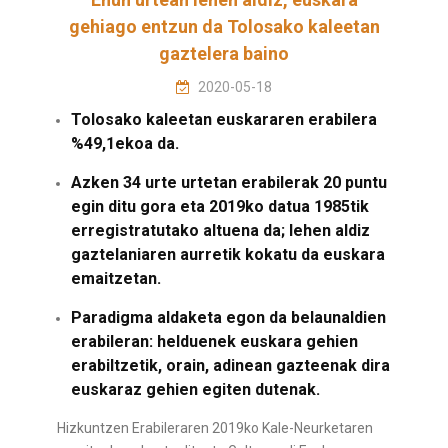
gehiago entzun da Tolosako kaleetan
gaztelera baino
2020-05-18
Tolosako kaleetan euskararen erabilera
%49,1ekoa da.
Azken 34 urte urtetan erabilerak 20 puntu
egin ditu gora eta 2019ko datua 1985tik
erregistratutako altuena da; lehen aldiz
gaztelaniaren aurretik kokatu da euskara
emaitzetan.
Paradigma aldaketa egon da belaunaldien
erabileran: helduenek euskara gehien
erabiltzetik, orain, adinean gazteenak dira
euskaraz gehien egiten dutenak.
Hizkuntzen Erabileraren 2019ko Kale-Neurketaren