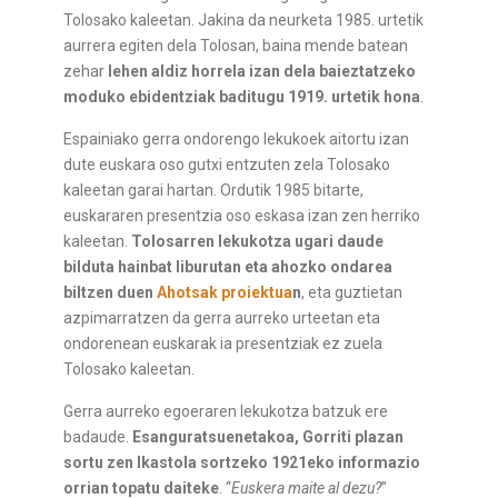
Tolosako kaleetan. Jakina da neurketa 1985. urtetik
aurrera egiten dela Tolosan, baina mende batean
zehar
lehen aldiz horrela izan dela baieztatzeko
moduko ebidentziak baditugu 1919. urtetik hona
.
Espainiako gerra ondorengo lekukoek aitortu izan
dute euskara oso gutxi entzuten zela Tolosako
kaleetan garai hartan. Ordutik 1985 bitarte,
euskararen presentzia oso eskasa izan zen herriko
kaleetan.
Tolosarren lekukotza ugari daude
bilduta hainbat liburutan eta ahozko ondarea
biltzen duen
Ahotsak proiektua
n
, eta guztietan
azpimarratzen da gerra aurreko urteetan eta
ondorenean euskarak ia presentziak ez zuela
Tolosako kaleetan.
Gerra aurreko egoeraren lekukotza batzuk ere
badaude.
Esanguratsuenetakoa, Gorriti plazan
sortu zen Ikastola sortzeko 1921eko informazio
orrian topatu daiteke
. “
Euskera maite al dezu?
”