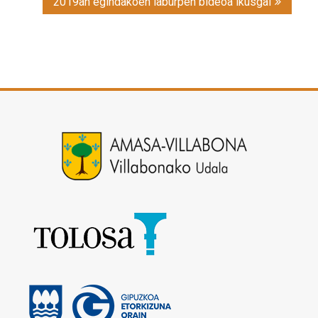
2019an egindakoen laburpen bideoa ikusgai