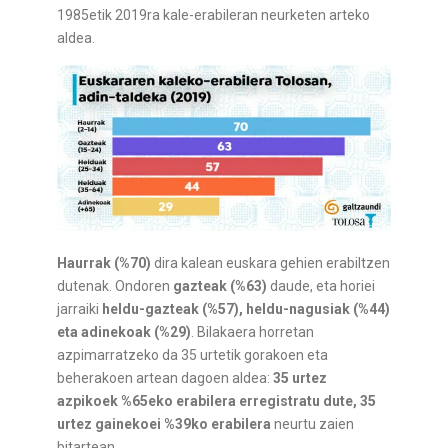
1985etik 2019ra kale-erabileran neurketen arteko
aldea.
Haurrak (%70)
dira kalean euskara gehien erabiltzen
dutenak. Ondoren
gazteak (%63)
daude, eta horiei
jarraiki
heldu-gazteak (%57), heldu-nagusiak (%44)
eta adinekoak (%29)
. Bilakaera horretan
azpimarratzeko da 35 urtetik gorakoen eta
beherakoen artean dagoen aldea:
35 urtez
azpikoek %65eko erabilera erregistratu dute, 35
urtez gainekoei %39ko erabilera
neurtu zaien
bitartean.