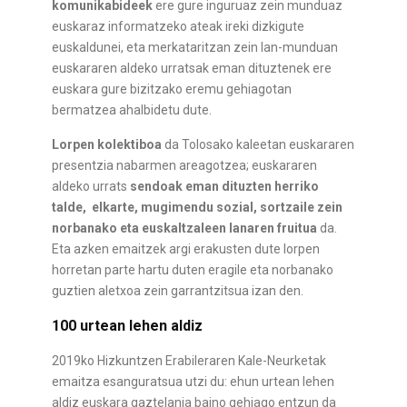
komunikabideek
ere gure inguruaz zein munduaz
euskaraz informatzeko ateak ireki dizkigute
euskaldunei, eta merkataritzan zein lan-munduan
euskararen aldeko urratsak eman dituztenek ere
euskara gure bizitzako eremu gehiagotan
bermatzea ahalbidetu dute.
Lorpen kolektiboa
da Tolosako kaleetan euskararen
presentzia nabarmen areagotzea; euskararen
aldeko urrats
sendoak eman dituzten herriko
talde, elkarte, mugimendu sozial, sortzaile zein
norbanako eta euskaltzaleen lanaren fruitua
da.
Eta azken emaitzek argi erakusten dute lorpen
horretan parte hartu duten eragile eta norbanako
guztien aletxoa zein garrantzitsua izan den.
100 urtean lehen aldiz
2019ko Hizkuntzen Erabileraren Kale-Neurketak
emaitza esanguratsua utzi du: ehun urtean lehen
aldiz euskara gaztelania baino gehiago entzun da