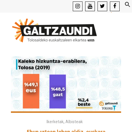
instagram
youtube
x
facebook
Ikerketak
,
Albisteak
Ehun urtean lehen aldiz, euskara