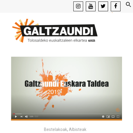
instagram
youtube
x
facebook
Bestelakoak
,
Albisteak