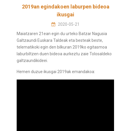
2019an egindakoen laburpen bideoa
ikusgai
2020-05-21
Maiatzaren 21ean egin du urteko Batzar Nagusia
Galtzaundi Euskara Taldeak eta besteak beste,
telematikoki egin den bilkuran 2019ko egitasmoa
laburbiltzen duen bideoa aurkeztu zaie Tolosaldeko
galtzaundikideei.
Hemen duzue ikusgai 2019ak emandakoa: