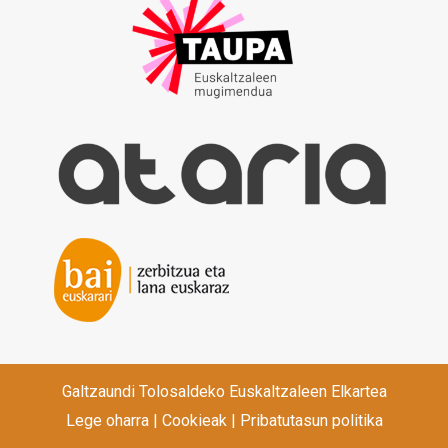
Galtzaundi Tolosaldeko Euskaltzaleen Elkartea
Lege oharra
|
Cookieak
|
Pribatutasun politika