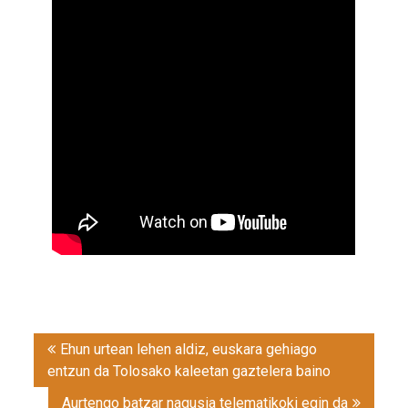
Post
Ehun urtean lehen aldiz, euskara gehiago
navigation
entzun da Tolosako kaleetan gaztelera baino
Aurtengo batzar nagusia telematikoki egin da