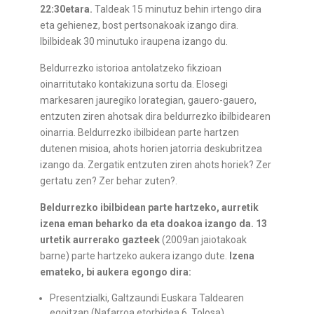
22:30etara.
Taldeak 15 minutuz behin irtengo dira
eta gehienez, bost pertsonakoak izango dira.
Ibilbideak 30 minutuko iraupena izango du.
Beldurrezko istorioa antolatzeko fikzioan
oinarritutako kontakizuna sortu da. Elosegi
markesaren jauregiko lorategian, gauero-gauero,
entzuten ziren ahotsak dira beldurrezko ibilbidearen
oinarria. Beldurrezko ibilbidean parte hartzen
dutenen misioa, ahots horien jatorria deskubritzea
izango da. Zergatik entzuten ziren ahots horiek? Zer
gertatu zen? Zer behar zuten?.
Beldurrezko ibilbidean parte hartzeko, aurretik
izena eman beharko da eta doakoa izango da. 13
urtetik aurrerako gazteek
(2009an jaiotakoak
barne) parte hartzeko aukera izango dute.
Izena
emateko, bi aukera egongo dira:
Presentzialki, Galtzaundi Euskara Taldearen
egoitzan (Nafarroa etorbidea 6, Tolosa).