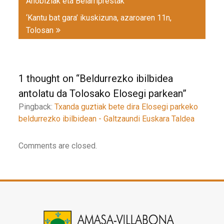
Ahobiziak eta Belarriprestak
‘Kantu bat gara’ ikuskizuna, azaroaren 11n,
Tolosan
1 thought on “
Beldurrezko ibilbidea
antolatu da Tolosako Elosegi parkean
”
Pingback:
Txanda guztiak bete dira Elosegi parkeko
beldurrezko ibilbidean - Galtzaundi Euskara Taldea
Comments are closed.