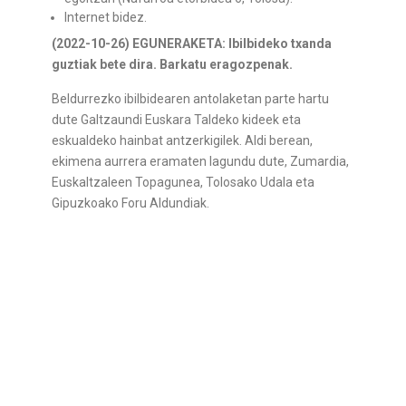
Internet bidez.
(2022-10-26) EGUNERAKETA: Ibilbideko txanda
guztiak bete dira. Barkatu eragozpenak.
Beldurrezko ibilbidearen antolaketan parte hartu
dute Galtzaundi Euskara Taldeko kideek eta
eskualdeko hainbat antzerkigilek. Aldi berean,
ekimena aurrera eramaten lagundu dute, Zumardia,
Euskaltzaleen Topagunea, Tolosako Udala eta
Gipuzkoako Foru Aldundiak.