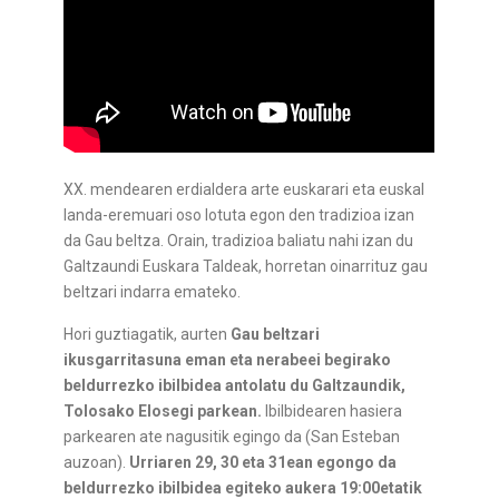
XX. mendearen erdialdera arte euskarari eta euskal
landa-eremuari oso lotuta egon den tradizioa izan
da Gau beltza. Orain, tradizioa baliatu nahi izan du
Galtzaundi Euskara Taldeak, horretan oinarrituz gau
beltzari indarra emateko.
Hori guztiagatik, aurten
Gau beltzari
ikusgarritasuna eman eta nerabeei begirako
beldurrezko ibilbidea antolatu du Galtzaundik,
Tolosako Elosegi parkean.
Ibilbidearen hasiera
parkearen ate nagusitik egingo da (San Esteban
auzoan).
Urriaren 29, 30 eta 31ean egongo da
beldurrezko ibilbidea egiteko aukera 19:00etatik