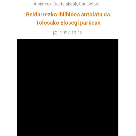
Albisteak
,
Bestelakoak
,
Gau beltza
Beldurrezko ibilbidea antolatu da
Tolosako Elosegi parkean
2022-10-13