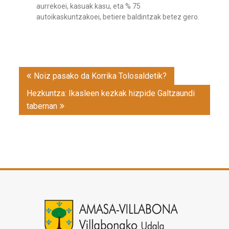
aurrekoei, kasuak kasu, eta % 75
autoikaskuntzakoei, betiere baldintzak betez gero.
Post
Noiz pasako da Korrika Tolosaldetik?
navigation
Hezkuntza: Ikasleen kezkak hizpide Galtzaundi
tabernan