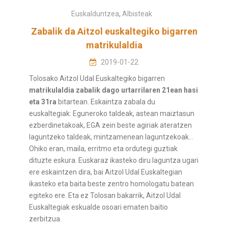
Euskalduntzea
,
Albisteak
Zabalik da Aitzol euskaltegiko bigarren
matrikulaldia
2019-01-22
Tolosako Aitzol Udal Euskaltegiko bigarren
matrikulaldia zabalik dago urtarrilaren 21ean hasi
eta 31ra
bitartean. Eskaintza zabala du
euskaltegiak: Eguneroko taldeak, astean maiztasun
ezberdinetakoak, EGA zein beste agiriak ateratzen
laguntzeko taldeak, mintzamenean laguntzekoak…
Ohiko eran, maila, erritmo eta ordutegi guztiak
dituzte eskura. Euskaraz ikasteko diru laguntza ugari
ere eskaintzen dira, bai Aitzol Udal Euskaltegian
ikasteko eta baita beste zentro homologatu batean
egiteko ere. Eta ez Tolosan bakarrik, Aitzol Udal
Euskaltegiak eskualde osoari ematen baitio
zerbitzua.