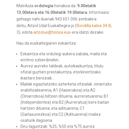
Matrikula
ordutegia
honakoa da:
9.00etatik
13.00etara eta 16.00etatik 19.00etara
. Informazio
gehiago nahi duenak 943 651 006 zenbakira
deitu, Aitzol Udal Euskaltegira jo (
Rondilla kalea 34-B,
3
), edota
aitzolue@tolosa.eus
-era idatzi dezake.
Hau da euskaltegiaren eskaintza:
Eskaintza eta ordutegi aukera zabala, maila eta
erritmo ezberdinekin.
Aurrez aurreko taldeak, autoikaskuntza, titulu
ofizial guztien prestakuntza, etorkinentzako
ikastaro bereziak…
Mailak egiaztatzeko azterketa ofizialak: oinarrizko
erabiltzailearena, A1 (Hasierakoa) eta A2
(Oinarrizkoa) biltzen dituena; aurreratuarena, B1
(Independentea) eta B2 (Aurreratua) bere baitan
hartzen dituena; eta adituarena, C1
(Gaitasunezkoa) eta C2 (Adituarena) mailez
osaturik dagoena.
Diru-laguntzak: %25, %50 eta %75 aurrez