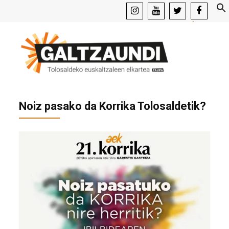
instagram
youtube
x
facebook
Noiz pasako da Korrika Tolosaldetik?