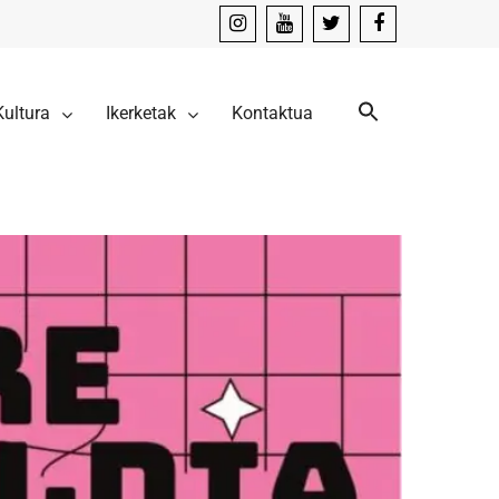
instagram
youtube
x
facebook
Kultura
Ikerketak
Kontaktua