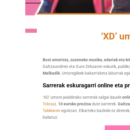
‘XD’ u
Bost umorista, zuzeneko musika, edariak eta kr
Galtzaundiren eta Gure Zirkuaren eskutik, publik
Malbadik
. Umoregileek bakarrizketa laburrak e
Sarrerak eskuragarri online eta pr
‘XD’ umore jaialdirako sarrerak salgai daude
onl
Tolosa
).
10 euroko prezioa
dute sarrerek.
Galtza
Taldearen
egoitzan. Elkarteko bazkide ez direnek
baliatuz.