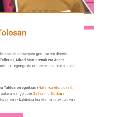
Tolosan
 Tolosan duen karpa
ra gerturatzen direnek.
n Telleriak, Mirari Martiarenak eta Ander
musika ere egongo da ordubete pasatxoko saioan.
ara Taldearen egoitzan
(
Nafarroa etorbidea 6,
o aukera izango dute
Galtzaundi Euskara
te, sarrerak baldintza horietan erosteko aukera