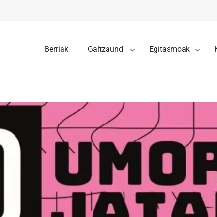
Berriak
Galtzaundi
Egitasmoak