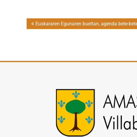
Post
Euskararen Egunaren bueltan, agenda bete-betea
navigation