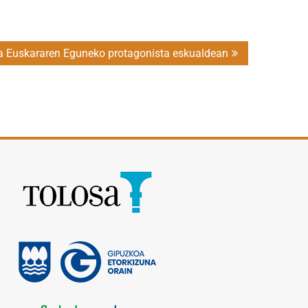
 da Euskararen Eguneko protagonista eskualdean