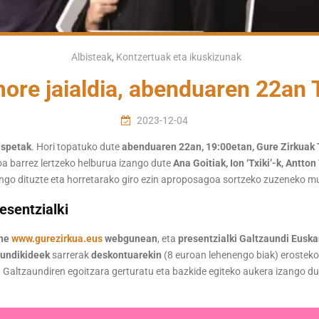
Albisteak
,
Kontzertuak eta ikuskizunak
more jaialdia, abenduaren 22an 
2023-12-04
ispetak
. Hori topatuko dute
abenduaren 22an, 19:00etan, Gure Zirkuak
oa barrez lertzeko helburua izango dute
Ana Goitiak, Ion ‘Txiki’-k, Antto
gingo dituzte eta horretarako giro ezin aproposagoa sortzeko zuzeneko 
esentzialki
ine
www.gurezirkua.eus
webgunean
, eta
presentzialki Galtzaundi Eusk
undikideek
sarrerak
deskontuarekin
(8 euroan lehenengo biak) erostek
, Galtzaundiren egoitzara gerturatu eta bazkide egiteko aukera izango du