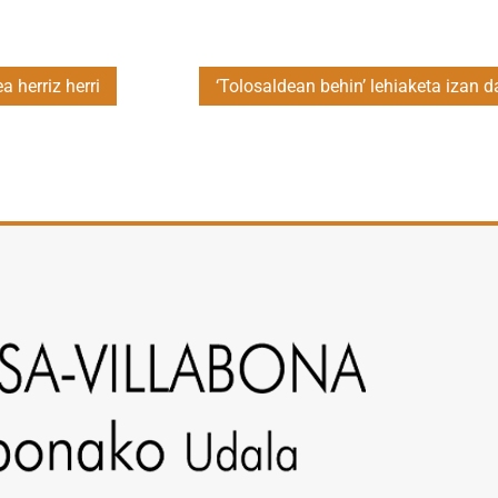
 herriz herri
‘Tolosaldean behin’ lehiaketa izan