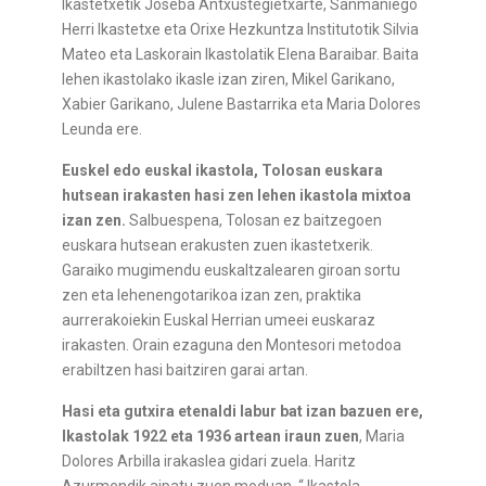
Ikastetxetik Joseba Antxustegietxarte, Sanmaniego
Herri Ikastetxe eta Orixe Hezkuntza Institutotik Silvia
Mateo eta Laskorain Ikastolatik Elena Baraibar. Baita
lehen ikastolako ikasle izan ziren, Mikel Garikano,
Xabier Garikano, Julene Bastarrika eta Maria Dolores
Leunda ere.
Euskel edo euskal ikastola, Tolosan euskara
hutsean irakasten hasi zen lehen ikastola mixtoa
izan zen.
Salbuespena, Tolosan ez baitzegoen
euskara hutsean erakusten zuen ikastetxerik.
Garaiko mugimendu euskaltzalearen giroan sortu
zen eta lehenengotarikoa izan zen, praktika
aurrerakoiekin Euskal Herrian umeei euskaraz
irakasten. Orain ezaguna den Montesori metodoa
erabiltzen hasi baitziren garai artan.
Hasi eta gutxira etenaldi labur bat izan bazuen ere,
Ikastolak 1922 eta 1936 artean iraun zuen
, Maria
Dolores Arbilla irakaslea gidari zuela. Haritz
Azurmendik aipatu zuen moduan, “ Ikastola