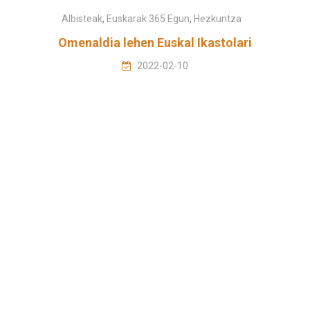
Albisteak
,
Euskarak 365 Egun
,
Hezkuntza
Omenaldia lehen Euskal Ikastolari
2022-02-10