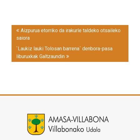
Post
Aizpurua etorriko da irakurle taldeko otsaileko
navigation
saiora
`Laukiz lauki Tolosan barrena´ denbora-pasa
liburuxkak Galtzaundin