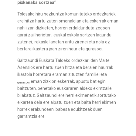
pixkanaka sortzea
”.
Tolosako hiru hezkuntza komunitateko ordezkariek
ere hitza hartu zuten omenaldian eta eskerrak eman
nahi izan dizkieten, horren erdaldunduta zegoen
garai zail horietan, euskal eskola sortzen lagundu
zutenei, irakasle lanetan aritu zirenei eta nola ez
bertara ikastera joan ziren haur eta gurasoei.
Galtzaundi Euskata Taldeko ordezkari den Maite
Asensiok ere hartu zuen hitza eta beraien haurrak
ikastola horretara eraman zituzten familiei eta
eman zizkion eskerrak, apustu bat egin
gurasoei
baitzuten, benetako euskararen aldeko ekintzaile
bilakatuz. Galtzaundi ere herri ekimenetik sortutako
elkartea dela ere aipatu zuen eta baita herri ekimen
horrek erakundeen, babesa edukitzeak duen
garrantzia ere.