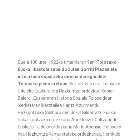
Duela 100 urte, 1922ko urtarrilaren 9an,
Tolosako
Euskal Ikastola zabaldu zuten Gorriti Plazan eta
urteurrena ospatzeko omenaldia egin dute
Tolosako pleno aretoan
. Bertan izan dira, Tolosako
Udaleko Euskara eta Hezkuntza ordezkari Xabier
Balerdi, Euskararen Historia Soziala Tolosaldean
Ikerketaren ikertzailea Haritz Azurmendi,
Hezkuntzako Sailburu den Jokin Bildarratz, Euskal
Irakaskuntzako ordezkaria Ane Urkiza, Galtzaundi
Euskara Taldeko ordezkaria Maite Asensio, Tolosako
hiru Hezkuntza Komunitateko ordezkariak; Herrikide