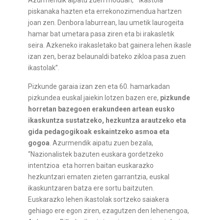
piskanaka hazten eta errekonozimendua hartzen
joan zen. Denbora laburrean, lau umetik laurogeita
hamar bat umetara pasa ziren eta bi irakasletik
seira. Azkeneko irakasletako bat gainera lehen ikasle
izan zen, beraz belaunaldi bateko zikloa pasa zuen
ikastolak”.
Pizkunde garaia izan zen eta 60. hamarkadan
pizkundea euskal jaiekin lotzen bazen ere,
pizkunde
horretan bazegoen erakundeen artean eusko
ikaskuntza sustatzeko, hezkuntza arautzeko eta
gida pedagogikoak eskaintzeko asmoa eta
gogoa
. Azurmendik aipatu zuen bezala,
“Nazionalistek bazuten euskara gordetzeko
intentzioa eta horren baitan euskarazko
hezkuntzari ematen zieten garrantzia, euskal
ikaskuntzaren batza ere sortu baitzuten.
Euskarazko lehen ikastolak sortzeko saiakera
gehiago ere egon ziren, ezagutzen den lehenengoa,