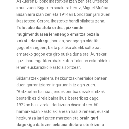
Azkueren Bilboko ikastetxea izan zen eta urtebete
iraun zuen. Bigarren saiakera berriz, Miguel Muñoa
Bidaniarra izan zen eta 1914an Donostian jarri zuen
ikastetxea. Gerora, ikastetxe handi bilakatu zena.
Tolosako ikastola ordea, pizkunde
mugimenduaren lehenengo emaitza bezala
kokatu dezakegu,
hau da, pedagogia aldetik
gogoeta zegoen, baita politika aldetik salto bat
emateko gogoa eta giro euskalduna ere. Aurrekari
guzti hauengatik erabaki zuten Tolosan eskualdeko
lehen euskarazko ikastola sortzea”.
Bildarratzek gainera, hezkuntzak herrialde batean
duen garrantziaren inguruan hitz egin zuen.
“Batzuetan hainbat jendek pentsa dezake hitzak
besterik ez direla baina ikusi besterik ez dago,
1922an hasi zirela etorkizuna diseinatzen. 60.
hamarkadan ikastolak lanean hasi zirenean, euskal
hezkuntza jarri zuten martxan eta
orain guri
dagokigu datozen belaunaldietara etorkizuna