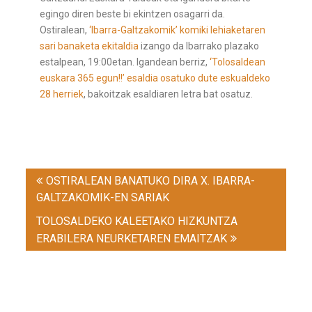
egingo diren beste bi ekintzen osagarri da.
Ostiralean,
‘Ibarra-Galtzakomik’ komiki lehiaketaren
sari banaketa ekitaldia
izango da Ibarrako plazako
estalpean, 19:00etan. Igandean berriz,
‘Tolosaldean
euskara 365 egun!!’ esaldia osatuko dute eskualdeko
28 herriek
, bakoitzak esaldiaren letra bat osatuz.
Post
OSTIRALEAN BANATUKO DIRA X. IBARRA-
navigation
GALTZAKOMIK-EN SARIAK
TOLOSALDEKO KALEETAKO HIZKUNTZA
ERABILERA NEURKETAREN EMAITZAK