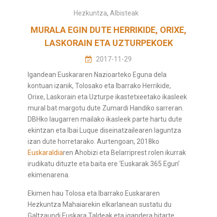
Hezkuntza
,
Albisteak
MURALA EGIN DUTE HERRIKIDE, ORIXE,
LASKORAIN ETA UZTURPEKOEK
2017-11-29
Igandean Euskararen Nazioarteko Eguna dela
kontuan izanik, Tolosako eta Ibarrako Herrikide,
Orixe, Laskorain eta Uzturpe ikastetxeetako ikasleek
mural bat margotu dute Zumardi Handiko sarreran.
DBHko laugarren mailako ikasleek parte hartu dute
ekintzan eta Ibai Luque diseinatzailearen laguntza
izan dute horretarako. Aurtengoan, 2018ko
Euskaraldia
ren Ahobizi eta Belarriprest rolen ikurrak
irudikatu dituzte eta baita ere ‘Euskarak 365 Egun’
ekimenarena.
Ekimen hau Tolosa eta Ibarrako Euskararen
Hezkuntza Mahaiarekin elkarlanean sustatu du
Galtzaundi Euskara Taldeak eta igandera bitarte