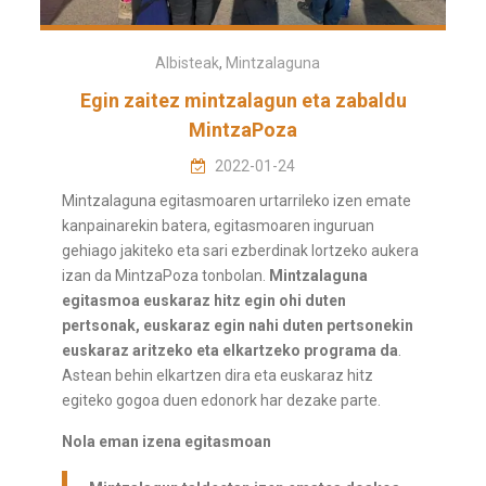
Albisteak
,
Mintzalaguna
Egin zaitez mintzalagun eta zabaldu
MintzaPoza
2022-01-24
Mintzalaguna egitasmoaren urtarrileko izen emate
kanpainarekin batera, egitasmoaren inguruan
gehiago jakiteko eta sari ezberdinak lortzeko aukera
izan da MintzaPoza tonbolan.
Mintzalaguna
egitasmoa euskaraz hitz egin ohi duten
pertsonak, euskaraz egin nahi duten pertsonekin
euskaraz aritzeko eta elkartzeko programa da
.
Astean behin elkartzen dira eta euskaraz hitz
egiteko gogoa duen edonork har dezake parte.
Nola eman izena egitasmoan