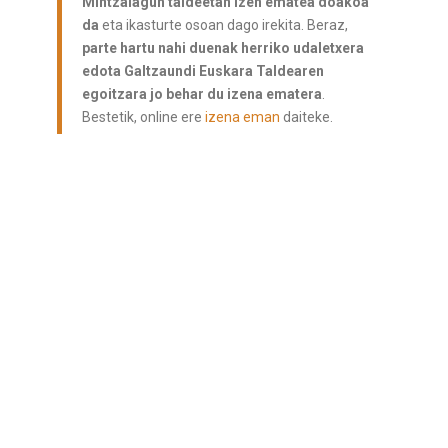
Mintzalagun taldeetan izen ematea doakoa
da
eta ikasturte osoan dago irekita. Beraz,
parte hartu nahi duenak herriko udaletxera
edota Galtzaundi Euskara Taldearen
egoitzara jo behar du izena ematera
.
Bestetik, online ere
izena eman
daiteke.