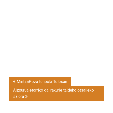
Post
MintzaPoza tonbola Tolosan
navigation
Aizpurua etorriko da irakurle taldeko otsaileko
saiora