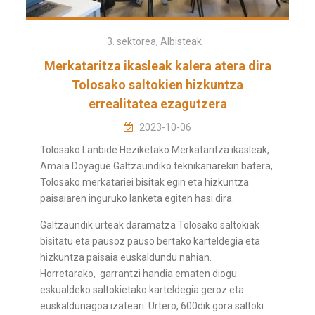
3. sektorea
,
Albisteak
Merkataritza ikasleak kalera atera dira
Tolosako saltokien hizkuntza
errealitatea ezagutzera
2023-10-06
Tolosako Lanbide Heziketako Merkataritza ikasleak,
Amaia Doyague Galtzaundiko teknikariarekin batera,
Tolosako merkatariei bisitak egin eta hizkuntza
paisaiaren inguruko lanketa egiten hasi dira.
Galtzaundik urteak daramatza Tolosako saltokiak
bisitatu eta pausoz pauso bertako karteldegia eta
hizkuntza paisaia euskaldundu nahian.
Horretarako,
garrantzi handia ematen diogu
eskualdeko saltokietako karteldegia geroz eta
euskaldunagoa izateari. Urtero,
600dik gora saltoki