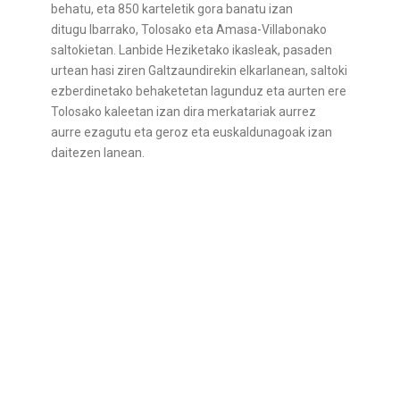
behatu, eta 850 karteletik gora banatu izan
ditugu
Ibarrako, Tolosako eta Amasa-Villabonako
saltokietan. Lanbide Heziketako ikasleak, pasaden
urtean hasi ziren Galtzaundirekin elkarlanean, saltoki
ezberdinetako behaketetan lagunduz eta aurten ere
Tolosako kaleetan izan dira merkatariak aurrez
aurre ezagutu eta geroz eta euskaldunagoak izan
daitezen lanean.