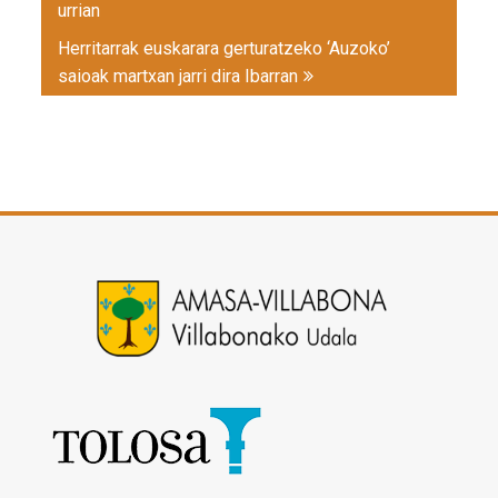
urrian
Herritarrak euskarara gerturatzeko ‘Auzoko’
saioak martxan jarri dira Ibarran