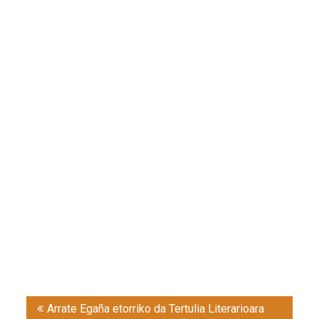
Post
Arrate Egaña etorriko da Tertulia Literarioara
navigation