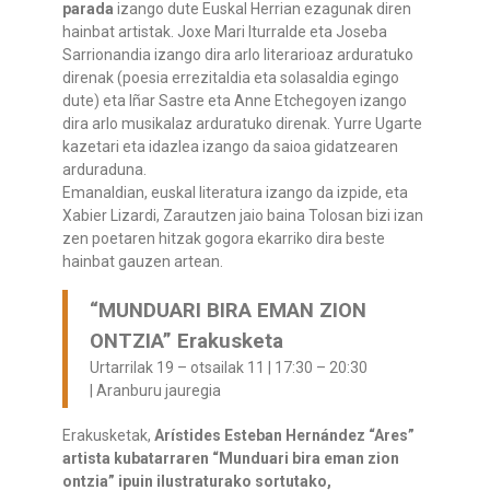
parada
izango dute Euskal Herrian ezagunak diren
hainbat artistak. Joxe Mari Iturralde eta Joseba
Sarrionandia izango dira arlo literarioaz arduratuko
direnak (poesia errezitaldia eta solasaldia egingo
dute) eta Iñar Sastre eta Anne Etchegoyen izango
dira arlo musikalaz arduratuko direnak. Yurre Ugarte
kazetari eta idazlea izango da saioa gidatzearen
arduraduna.
Emanaldian, euskal literatura izango da izpide, eta
Xabier Lizardi, Zarautzen jaio baina Tolosan bizi izan
zen poetaren hitzak gogora ekarriko dira beste
hainbat gauzen artean.
“MUNDUARI BIRA EMAN ZION
ONTZIA” Erakusketa
Urtarrilak 19 – otsailak 11 | 17:30 – 20:30
| Aranburu jauregia
Erakusketak,
Arístides Esteban Hernández “Ares”
artista kubatarraren “Munduari bira eman zion
ontzia” ipuin ilustraturako sortutako,