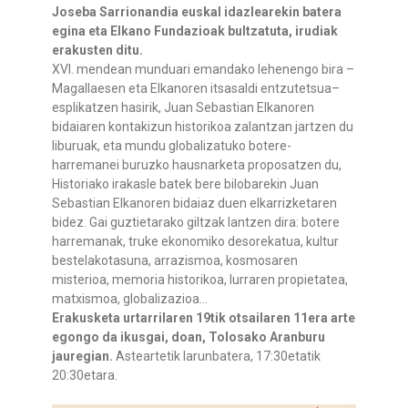
Joseba Sarrionandia euskal idazlearekin batera
egina eta Elkano Fundazioak bultzatuta, irudiak
erakusten ditu.
XVI. mendean munduari emandako lehenengo bira –
Magallaesen eta Elkanoren itsasaldi entzutetsua–
esplikatzen hasirik, Juan Sebastian Elkanoren
bidaiaren kontakizun historikoa zalantzan jartzen du
liburuak, eta mundu globalizatuko botere-
harremanei buruzko hausnarketa proposatzen du,
Historiako irakasle batek bere bilobarekin Juan
Sebastian Elkanoren bidaiaz duen elkarrizketaren
bidez. Gai guztietarako giltzak lantzen dira: botere
harremanak, truke ekonomiko desorekatua, kultur
bestelakotasuna, arrazismoa, kosmosaren
misterioa, memoria historikoa, lurraren propietatea,
matxismoa, globalizazioa…
Erakusketa urtarrilaren 19tik otsailaren 11era arte
egongo da ikusgai, doan, Tolosako Aranburu
jauregian.
Asteartetik larunbatera, 17:30etatik
20:30etara.