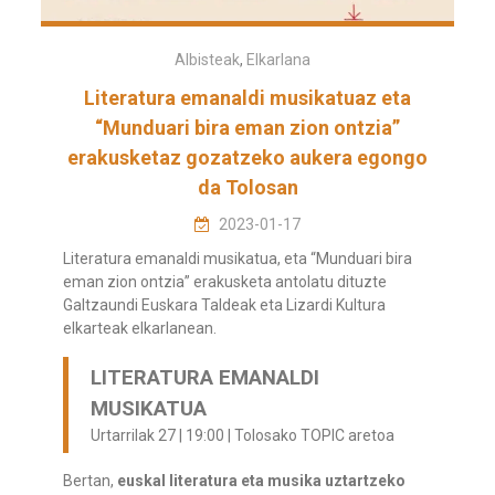
Albisteak
,
Elkarlana
Literatura emanaldi musikatuaz eta
“Munduari bira eman zion ontzia”
erakusketaz gozatzeko aukera egongo
da Tolosan
2023-01-17
Literatura emanaldi musikatua, eta “Munduari bira
eman zion ontzia” erakusketa antolatu dituzte
Galtzaundi Euskara Taldeak eta Lizardi Kultura
elkarteak elkarlanean.
LITERATURA EMANALDI
MUSIKATUA
Urtarrilak 27 | 19:00 | Tolosako TOPIC aretoa
Bertan,
euskal literatura eta musika uztartzeko