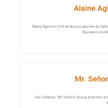
Alaine Ag
Alaine Agirreren X hil da liburua irakurriko du Ga
liburuaren nondi
Mr. Señor
Oier Guillanen “Mr. Señora” liburua aztertuko du