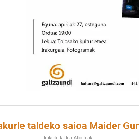
kurle taldeko saioa Maider Gu
Irakurle taldea
,
Albisteak