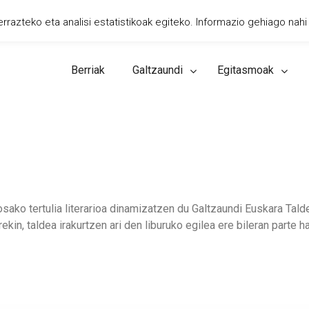
razteko eta analisi estatistikoak egiteko. Informazio gehiago nahi
Berriak
Galtzaundi
Egitasmoak
ako tertulia literarioa dinamizatzen du Galtzaundi Euskara Taldea
kin, taldea irakurtzen ari den liburuko egilea ere bileran parte 