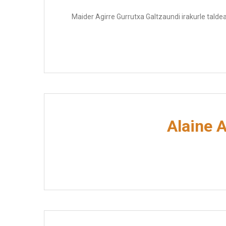
Maider Agirre Gurrutxa Galtzaundi irakurle tald
Alaine 