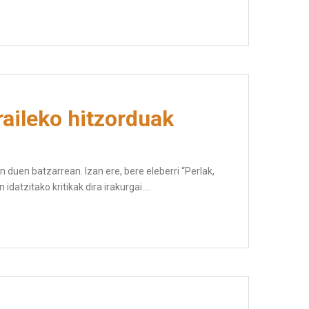
raileko hitzorduak
 duen batzarrean. Izan ere, bere eleberri “Perlak,
idatzitako kritikak dira irakurgai.…