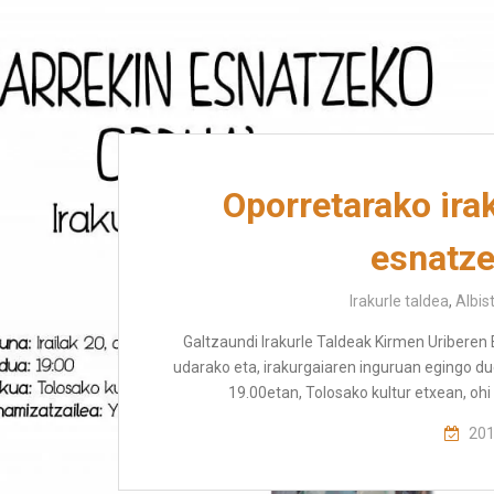
Oporretarako irak
esnatze
Irakurle taldea
,
Albis
Galtzaundi Irakurle Taldeak Kirmen Uriberen
udarako eta, irakurgaiaren inguruan egingo du
19.00etan, Tolosako kultur etxean, o
201