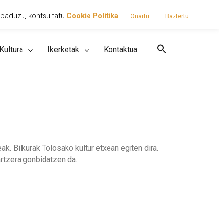
 baduzu, kontsultatu
Cookie Politika
.
Onartu
Baztertu
instagram
youtube
x
facebook
Kultura
Ikerketak
Kontaktua
k. Bilkurak Tolosako kultur etxean egiten dira.
hartzera gonbidatzen da.