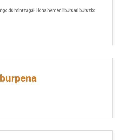
zango du mintzagai. Hona hemen liburuari buruzko
aburpena