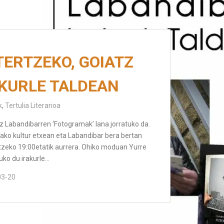
ERTZEKO, GOIATZ
KURLE TALDEAN
k
,
Tertulia Literarioa
tz Labandibarren ‘Fotogramak’ lana jorratuko da.
sako kultur etxean eta Labandibar bera bertan
atzeko 19:00etatik aurrera. Ohiko moduan Yurre
ko du irakurle…
03-20