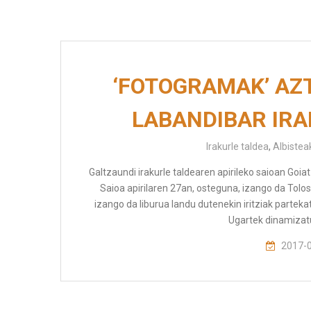
‘FOTOGRAMAK’ AZT
LABANDIBAR IRA
Irakurle taldea
,
Albistea
Galtzaundi irakurle taldearen apirileko saioan Goia
Saioa apirilaren 27an, osteguna, izango da Tolo
izango da liburua landu dutenekin iritziak partek
Ugartek dinamizatu
2017-