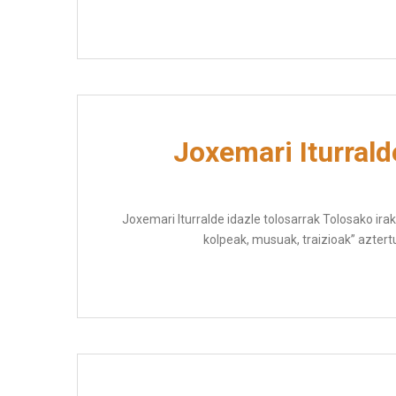
Joxemari Iturralde
Joxemari Iturralde idazle tolosarrak Tolosako ira
kolpeak, musuak, traizioak” aztertu