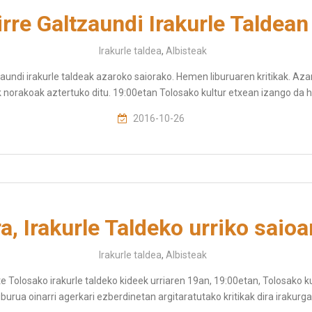
irre Galtzaundi Irakurle Taldean
Irakurle taldea
,
Albisteak
ltzaundi irakurle taldeak azaroko saiorako. Hemen liburuaren kritikak. Az
k norakoak aztertuko ditu. 19:00etan Tolosako kultur etxean izango da 
2016-10-26
a, Irakurle Taldeko urriko saioa
Irakurle taldea
,
Albisteak
te Tolosako irakurle taldeko kideek urriaren 19an, 19:00etan, Tolosako 
liburua oinarri agerkari ezberdinetan argitaratutako kritikak dira irakurgai