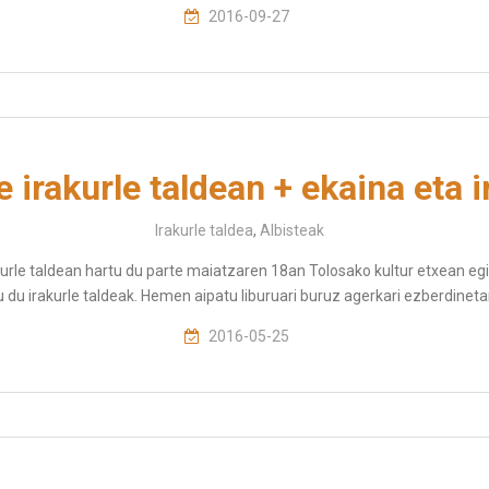
2016-09-27
 irakurle taldean + ekaina eta i
Irakurle taldea
,
Albisteak
kurle taldean hartu du parte maiatzaren 18an Tolosako kultur etxean egin
 du irakurle taldeak. Hemen aipatu liburuari buruz agerkari ezberdinetan 
2016-05-25