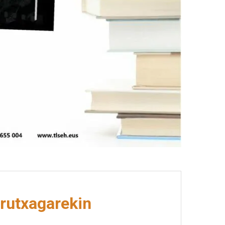
rrutxagarekin