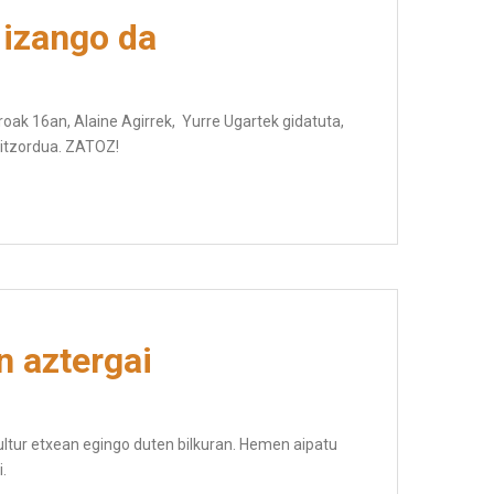
 izango da
aroak 16an, Alaine Agirrek, Yurre Ugartek gidatuta,
hitzordua. ZATOZ!
n aztergai
kultur etxean egingo duten bilkuran. Hemen aipatu
.