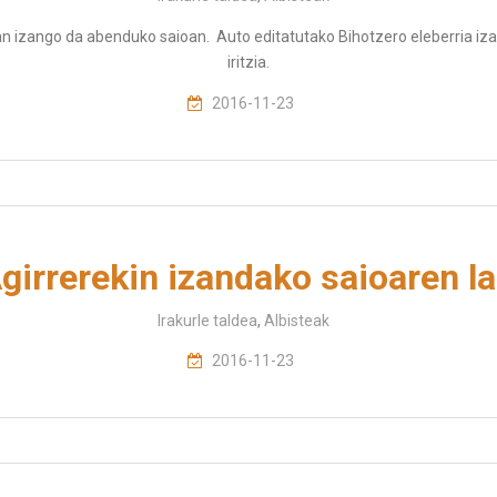
ean izango da abenduko saioan. Auto editatutako Bihotzero eleberria i
iritzia.
2016-11-23
Agirrerekin izandako saioaren l
Irakurle taldea
,
Albisteak
2016-11-23