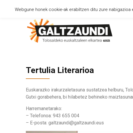
Webgune honek cookie-ak erabiltzen ditu zure nabigazioa er
Tertulia Literarioa
Euskarazko irakurzaletasuna sustatzea helburu, Tolos
Gutxi gorabehera, bi hilabetez behineko maiztasunare
Harremanetarako:
– Telefonoa: 943 655 004
– E-posta: galtzaundi@galtzaundi.eus