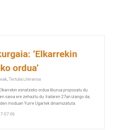
urgaia: ‘Elkarrekin
ko ordua’
teak
,
Tertulia Literarioa
 Elkarrekin esnatzeko ordua liburua proposatu du
en saioa ere zehaztu du. Irailaren 27an izango da,
hi den moduan Yurre Ugartek dinamizatuta.
7-07-06