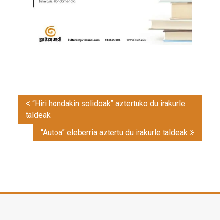
Post
“Hiri hondakin solidoak” aztertuko du irakurle
navigation
taldeak
“Autoa” eleberria aztertu du irakurle taldeak