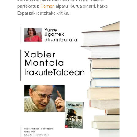
partekatuz.
Hemen
aipatu liburua oinarri, Iratxe
Esparzak idatzitako kritika.