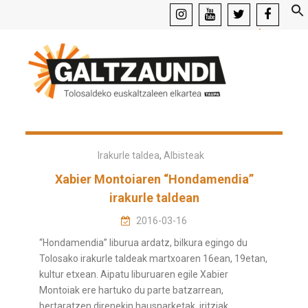
instagram
youtube
x
facebook
Irakurle taldea
,
Albisteak
Xabier Montoiaren “Hondamendia”
irakurle taldean
2016-03-16
“Hondamendia” liburua ardatz, bilkura egingo du
Tolosako irakurle taldeak martxoaren 16ean, 19etan,
kultur etxean. Aipatu liburuaren egile Xabier
Montoiak ere hartuko du parte batzarrean,
bertaratzen direnekin hausnarketak, iritziak…