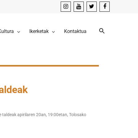
instagram
youtube
x
facebook
Kultura
Ikerketak
Kontaktua
taldeak
le taldeak apirilaren 20an, 19:00etan, Tolosako