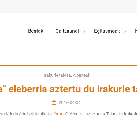
Berriak
Galtzaundi
Egitasmoak
Irakurle taldea
,
Albisteak
” eleberria aztertu du irakurle 
2016-04-01
 Kristin Addisek itzulitako “
Autoa
” eleberria aztertu du Tolosako irakur