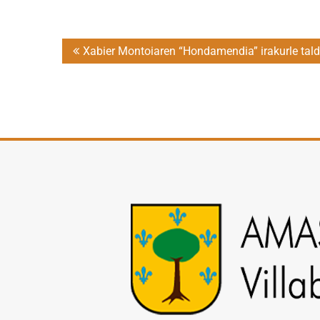
Post
Xabier Montoiaren “Hondamendia” irakurle tal
navigation