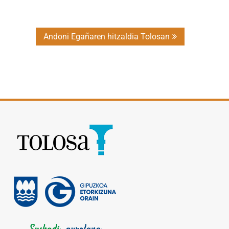
Andoni Egañaren hitzaldia Tolosan