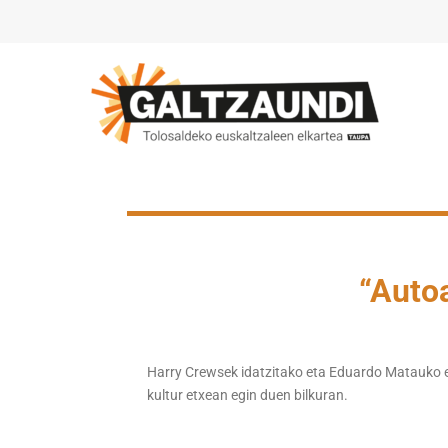
“Autoa
Harry Crewsek idatzitako eta Eduardo Matauko eta
kultur etxean egin duen bilkuran.