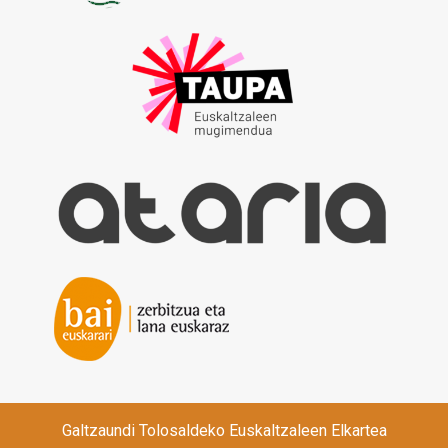
Galtzaundi Tolosaldeko Euskaltzaleen Elkartea