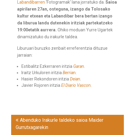
Labandibarren
‘Fotogramak’ lana jorratuko da.
Saioa
apirilaren 27an, osteguna, izango da Tolosako
kultur etxean eta Labandibar bera bertan izango
da liburua landu dutenekin iritziak partekatzeko
19:00etatik aurrera.
Ohiko moduan Yurre Ugartek
dinamizatuko du irakurle taldea.
Liburuari buruzko zenbait erreferentzia dituzue
jarraian:
Estibalitz Ezkerraren iritzia
Gara
n
.
Iraitz Urkuloren iritzia
Berria
n
.
Hasier Rekondoren iritzia
Deia
n
.
Javier Rojoren iritzia
El Diario Vasco
n
.
Post
Abenduko Irakurle taldeko saioa Maider
navigation
Gurrutxagarekin