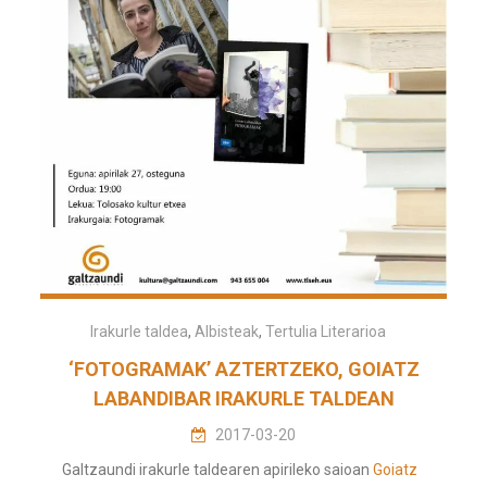
Irakurle taldea
,
Albisteak
,
Tertulia Literarioa
‘FOTOGRAMAK’ AZTERTZEKO, GOIATZ
LABANDIBAR IRAKURLE TALDEAN
2017-03-20
Galtzaundi irakurle taldearen apirileko saioan
Goiatz