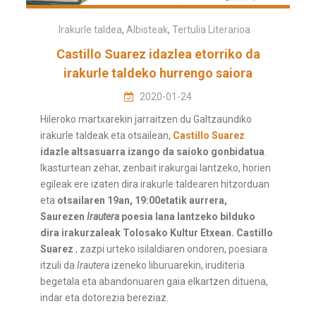
Irakurle taldea
,
Albisteak
,
Tertulia Literarioa
Castillo Suarez idazlea etorriko da
irakurle taldeko hurrengo saiora
2020-01-24
Hileroko martxarekin jarraitzen du Galtzaundiko
irakurle taldeak eta otsailean,
Castillo Suarez
idazle altsasuarra izango da saioko gonbidatua
.
Ikasturtean zehar, zenbait irakurgai lantzeko, horien
egileak ere izaten dira irakurle taldearen hitzorduan
eta
otsailaren 19an, 19:00etatik aurrera,
Saurezen
Irautera
poesia lana lantzeko bilduko
dira irakurzaleak Tolosako Kultur Etxean.
Castillo
Suarez
, zazpi urteko isilaldiaren ondoren, poesiara
itzuli da
Irautera
izeneko liburuarekin, iruditeria
begetala eta abandonuaren gaia elkartzen dituena,
indar eta dotorezia bereziaz.