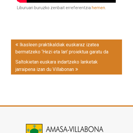
Liburuari buruzko zenbait erreferentzia
hemen
.
Post
Ikasleen praktikaldiak euskaraz izatea
navigation
bermatzeko ‘Hezi eta lan’ proiektua garatu da
Saltokietan euskara indartzeko lanketak
jarraipena izan du Villabonan