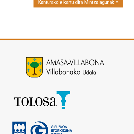
Kanturako elkartu dira Mintzalagunak