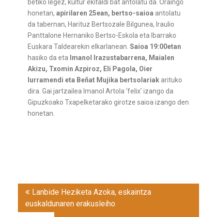
betiko legez, kultur ekitaldi bat antolatu da. Oraingo
honetan,
apirilaren 25ean, bertso-saioa
antolatu
da tabernan, Harituz Bertsozale Bilgunea, Iraulio
Panttalone Hernaniko Bertso-Eskola eta Ibarrako
Euskara Taldearekin elkarlanean.
Saioa 19:00etan
hasiko da eta
Imanol Irazustabarrena, Maialen
Akizu, Txomin Azpiroz, Eli Pagola, Oier
Iurramendi eta Beñat Mujika bertsolariak
arituko
dira. Gai jartzailea Imanol Artola ‘felix’ izango da
Gipuzkoako Txapelketarako girotze saioa izango den
honetan.
Post
Lanbide Heziketa Azoka, eskaintza
navigation
euskaldunaren erakusleiho