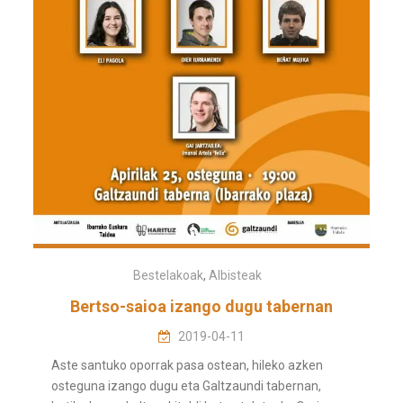
Bestelakoak
,
Albisteak
Bertso-saioa izango dugu tabernan
2019-04-11
Aste santuko oporrak pasa ostean, hileko azken
osteguna izango dugu eta Galtzaundi tabernan,