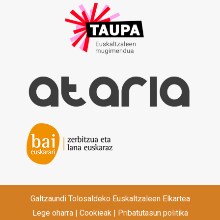
Galtzaundi Tolosaldeko Euskaltzaleen Elkartea
Lege oharra
|
Cookieak
|
Pribatutasun politika