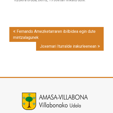
Itzulera ordua, berriz, 19:00etan finkatu dute.
Post
Fernando Amezketarraren ibilbidea egin dute
navigation
mintzalagunek
Joxemari Iturralde irakurleenean