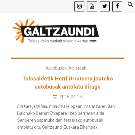
instagram
youtube
x
facebook
Autobusak
,
Albisteak
Tolosaldetik Herri Urratsera joateko
autobusak antolatu ditugu
2016-04-25
Euskara jalgi hadi mundura
lelopean, maiatzaren 8an
Baionako Bernat Etxepare lizeo berriaren alde
Senperen ospatuko den festarako autobusak
antolatu ditu Galtzaundi Euskara Elkarteak.