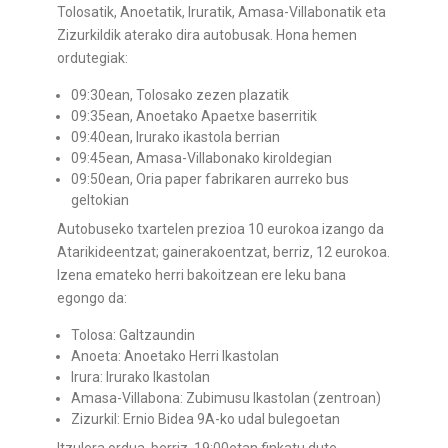
Tolosatik, Anoetatik, Iruratik, Amasa-Villabonatik eta
Zizurkildik aterako dira autobusak. Hona hemen
ordutegiak:
09:30ean, Tolosako zezen plazatik
09:35ean, Anoetako Apaetxe baserritik
09:40ean, Irurako ikastola berrian
09:45ean, Amasa-Villabonako kiroldegian
09:50ean, Oria paper fabrikaren aurreko bus
geltokian
Autobuseko txartelen prezioa 10 eurokoa izango da
Atarikideentzat; gainerakoentzat, berriz, 12 eurokoa.
Izena emateko herri bakoitzean ere leku bana
egongo da:
Tolosa: Galtzaundin
Anoeta: Anoetako Herri Ikastolan
Irura: Irurako Ikastolan
Amasa-Villabona: Zubimusu Ikastolan (zentroan)
Zizurkil: Ernio Bidea 9A-ko udal bulegoetan