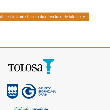
italea’ irakurriz hasiko du urtea irakurle taldeak