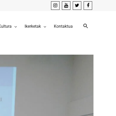
instagram
youtube
x
facebook
Kultura
Ikerketak
Kontaktua