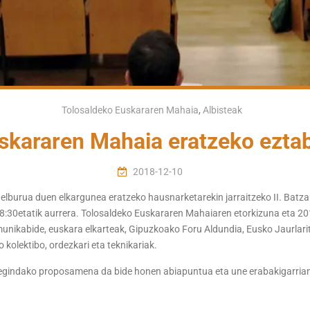
Tolosaldeko Euskararen Mahaia
,
Albisteak
skararen Mahaia eratzeko eztab
2018-12-10
 helburua duen elkargunea eratzeko hausnarketarekin jarraitzeko II. Batz
 18:30etatik aurrera. Tolosaldeko Euskararen Mahaiaren etorkizuna eta 20
omunikabide, euskara elkarteak, Gipuzkoako Foru Aldundia, Eusko Jaurlari
kolektibo, ordezkari eta teknikariak.
egindako proposamena da bide honen abiapuntua eta une erabakigarrian