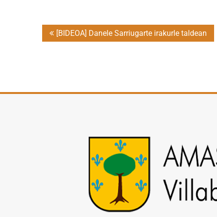
Post
[BIDEOA] Danele Sarriugarte irakurle taldean
navigation