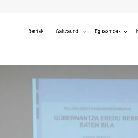
Berriak
Galtzaundi
Egitasmoak