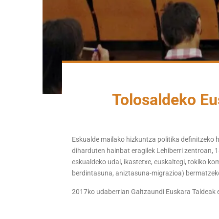
Tolosaldeko Eu
Eskualde mailako hizkuntza politika definitzeko
diharduten hainbat eragilek Lehiberri zentroan,
eskualdeko udal, ikastetxe, euskaltegi, tokiko k
berdintasuna, aniztasuna-migrazioa) bermatzeko 
2017ko udaberrian Galtzaundi Euskara Taldeak 