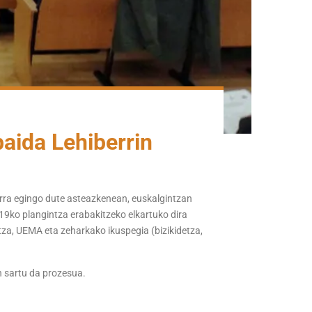
aida Lehiberrin
arra egingo dute asteazkenean, euskalgintzan
19ko plangintza erabakitzeko elkartuko dira
tza, UEMA eta zeharkako ikuspegia (bizikidetza,
 sartu da prozesua.