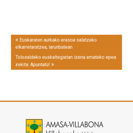
Post
Euskararen aurkako erasoa salatzeko
navigation
elkarretaratzea, larunbatean
Tolosaldeko euskaltegietan izena emateko epea
irekita: Apuntatú!