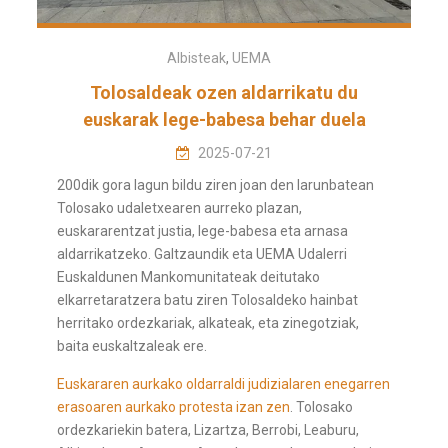
Albisteak
,
UEMA
Tolosaldeak ozen aldarrikatu du
euskarak lege-babesa behar duela
2025-07-21
200dik gora lagun bildu ziren joan den larunbatean
Tolosako udaletxearen aurreko plazan,
euskararentzat justia, lege-babesa eta arnasa
aldarrikatzeko. Galtzaundik eta UEMA Udalerri
Euskaldunen Mankomunitateak deitutako
elkarretaratzera batu ziren Tolosaldeko hainbat
herritako ordezkariak, alkateak, eta zinegotziak,
baita euskaltzaleak ere.
Euskararen aurkako oldarraldi judizialaren enegarren
erasoaren aurkako protesta izan zen
. Tolosako
ordezkariekin batera, Lizartza, Berrobi, Leaburu,