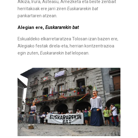
Alkiza, Irura, Asteasu, Amezketa eta beste zenbait
herritakoak ere jarri ziren
Euskararekin bat
pankartaren atzean.
Alegian ere,
Euskararekin bat
Eskualdeko elkarretaratzea Tolosan izan bazen ere,
Alegiako festak direla-eta, herrian kontzentrazioa
egin zuten,
Euskararekin bat
lelopean.