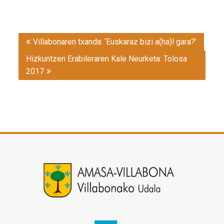
Post
Villabonaren txanda: ‘Euskaraz bizi a(ha)l gara?’
navigation
Hizkuntzen Erabileraren Kale Neurketa: Tolosa
2017