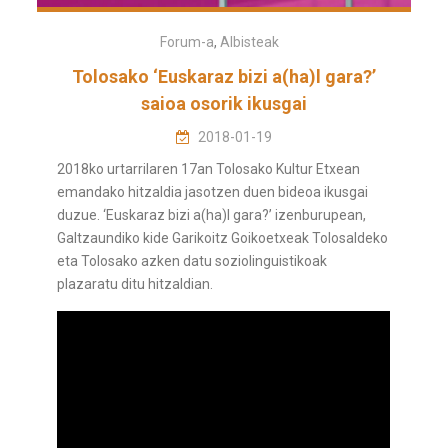
Forum-a
,
Albisteak
Tolosako ‘Euskaraz bizi a(ha)l gara?’
saioa osorik ikusgai
2018-01-19
2018ko urtarrilaren 17an Tolosako Kultur Etxean
emandako hitzaldia jasotzen duen bideoa ikusgai
duzue. ‘Euskaraz bizi a(ha)l gara?’ izenburupean,
Galtzaundiko kide Garikoitz Goikoetxeak Tolosaldeko
eta Tolosako azken datu soziolinguistikoak
plazaratu ditu hitzaldian.