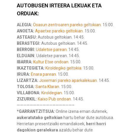
AUTOBUSEN IRTEERA LEKUAK ETA
ORDUAK:
ALEGIA:
Osasun zentroaren pareko geltokian
. 15:00.
ANOETA:
Apaetxe pareko geltokian
. 15:00.
ASTEASU:
Autobus geltokian. 14:45.
BERASTEGI:
Autobus geltokian. 14:45.
BERROBI:
Udaletxe parean
. 14:45.
ELDUAIN:
Udaletxe parean. 14:45.
IBARRA:
Kultur Etxe ondoan
. 15:00.
IKAZTEGIETA:
Kiroldegiko geltokia
. 15:00.
IRURA:
Enara parean
. 15:00.
LIZARTZA:
Joxemari pareko aparkalekuan
. 14:45.
TOLOSA:
Santa Klaran
. 15:00.
VILLABONA:
Kiroldegian
. 15:00.
ZIZURKIL:
Kaixo Pub ondoan
. 14:45.
—————————————————–
*GARRANTZITSUA:
Online izena eman dutenek,
aukeratutako geltokian
hartu behar dute autobusa.
Herrietan presentzialki emandakoek,
herri horri
dagokion geralekura
azaldu behar dute