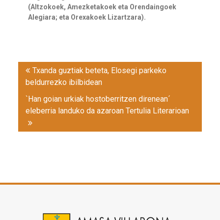
(Altzokoek, Amezketakoek eta Orendaingoek
Alegiara; eta Orexakoek Lizartzara).
Post
Txanda guztiak beteta, Elosegi parkeko
navigation
beldurrezko ibilbidean
`Han goian urkiak hostoberritzen direnean´
eleberria landuko da azaroan Tertulia Literarioan