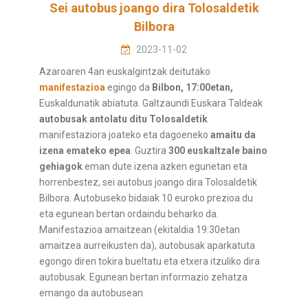
Sei autobus joango dira Tolosaldetik
Bilbora
2023-11-02
Azaroaren 4an euskalgintzak deitutako
manifestazioa
egingo da
Bilbon, 17:00etan,
Euskaldunatik abiatuta. Galtzaundi Euskara Taldeak
autobusak antolatu ditu Tolosaldetik
manifestaziora joateko eta dagoeneko
amaitu da
izena emateko epea
. Guztira
300 euskaltzale baino
gehiagok
eman dute izena azken egunetan eta
horrenbestez, sei autobus joango dira Tolosaldetik
Bilbora. Autobuseko bidaiak 10 euroko prezioa du
eta egunean bertan ordaindu beharko da.
Manifestazioa amaitzean (ekitaldia 19:30etan
amaitzea aurreikusten da), autobusak aparkatuta
egongo diren tokira bueltatu eta etxera itzuliko dira
autobusak. Egunean bertan informazio zehatza
emango da autobusean.