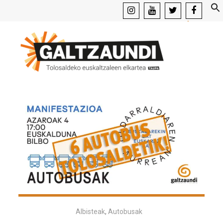
instagram
youtube
x
facebook
Albisteak
,
Autobusak