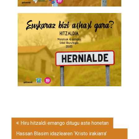
Post
Hiru hitzaldi emango ditugu aste honetan
navigation
Hassan Blasim idazlearen ‘Kristo irakiarra’