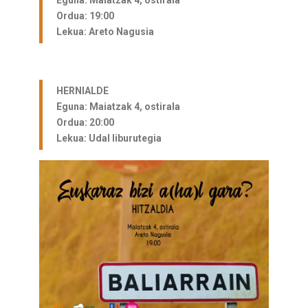
Eguna: Maiatzak 4, ostirala
Ordua: 19:00
Lekua: Areto Nagusia
HERNIALDE
Eguna: Maiatzak 4, ostirala
Ordua: 20:00
Lekua: Udal liburutegia