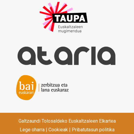
Galtzaundi Tolosaldeko Euskaltzaleen Elkartea
Lege oharra
|
Cookieak
|
Pribatutasun politika