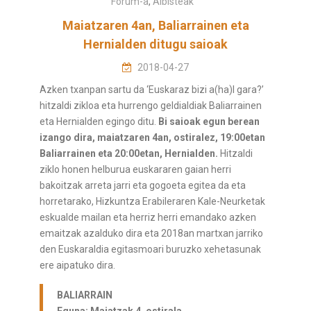
Forum-a
,
Albisteak
Maiatzaren 4an, Baliarrainen eta
Hernialden ditugu saioak
2018-04-27
Azken txanpan sartu da ‘Euskaraz bizi a(ha)l gara?’
hitzaldi zikloa eta hurrengo geldialdiak Baliarrainen
eta Hernialden egingo ditu.
Bi saioak egun berean
izango dira, maiatzaren 4an, ostiralez, 19:00etan
Baliarrainen eta 20:00etan, Hernialden.
Hitzaldi
ziklo honen helburua euskararen gaian herri
bakoitzak arreta jarri eta gogoeta egitea da eta
horretarako, Hizkuntza Erabileraren Kale-Neurketak
eskualde mailan eta herriz herri emandako azken
emaitzak azalduko dira eta 2018an martxan jarriko
den Euskaraldia egitasmoari buruzko xehetasunak
ere aipatuko dira.
BALIARRAIN