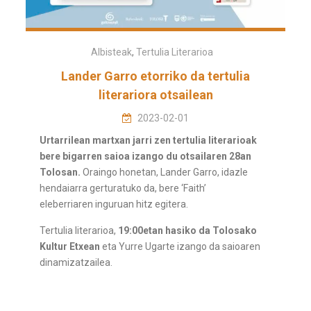
Albisteak
,
Tertulia Literarioa
Lander Garro etorriko da tertulia
literariora otsailean
2023-02-01
Urtarrilean martxan jarri zen tertulia literarioak
bere bigarren saioa izango du otsailaren 28an
Tolosan.
Oraingo honetan, Lander Garro, idazle
hendaiarra gerturatuko da, bere ‘Faith’
eleberriaren inguruan hitz egitera.
Tertulia literarioa,
19:00etan hasiko da Tolosako
Kultur Etxean
eta Yurre Ugarte izango da saioaren
dinamizatzailea.