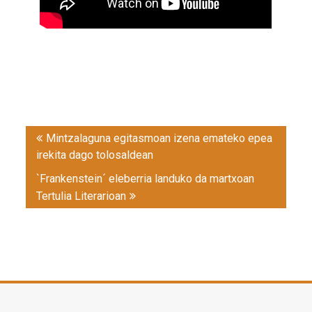
Post
Mintzalaguna egitasmoan izena emateko epea
navigation
irekita dago tolosaldean
`Frankenstein´ eleberria landuko da martxoan
Tertulia Literarioan