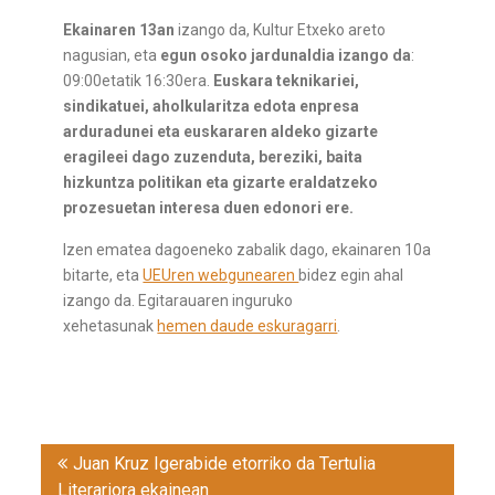
Ekainaren 13an
izango da, Kultur Etxeko areto
nagusian, eta
egun osoko jardunaldia izango da
:
09:00etatik 16:30era.
Euskara teknikariei,
sindikatuei, aholkularitza edota enpresa
arduradunei eta euskararen aldeko gizarte
eragileei dago zuzenduta, bereziki, baita
hizkuntza politikan eta gizarte eraldatzeko
prozesuetan interesa duen edonori ere.
Izen ematea dagoeneko zabalik dago, ekainaren 10a
bitarte, eta
UEUren webgunearen
bidez egin ahal
izango da. Egitarauaren inguruko
xehetasunak
hemen daude eskuragarri
.
Post
Juan Kruz Igerabide etorriko da Tertulia
navigation
Literariora ekainean