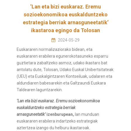
‘Lan eta bizi euskaraz. Eremu
sozioekonomikoa euskalduntzeko
estrategia berriak arnasguneetatik’
ikastaroa egingo da Tolosan
2024-05-29
Euskararen normalizaziorako bidean, eta
euskararen erabilera egunerokotasuneko esparru
guztietara zabaltzeko asmoz, udako ikastaro bat
antolatu dute, Tolosan, Udako Euskal Unibertsitateak
(UEU) eta Euskalgintzaren Kontseiluak, udalaren eta
aldundiaren babesarekin eta Galtzaundi Euskara
Taldearen laguntzarekin.
‘Lan eta bizi euskaraz. Eremu sozioekonomikoa
euskalduntzeko estrategia berriak
arnasguneetatik’
izenburupean,
lan munduan
euskararen erabilera indartzeko estrategiak
aztertzea izango du helburu ikastaroak.