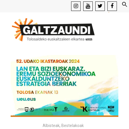
instagram
youtube
x
facebook
Albisteak
,
Bestelakoak