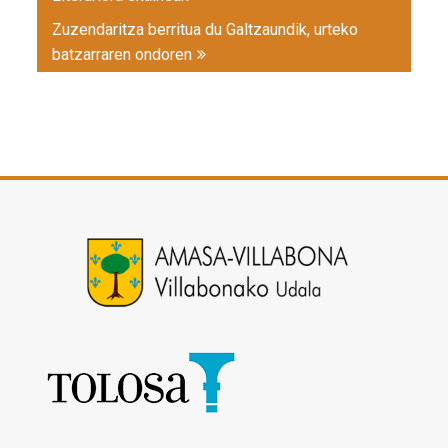
Zuzendaritza berritua du Galtzaundik, urteko
batzarraren ondoren