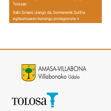
Tolosan
Xabi Solano izango da, Sormenetik GurEra
egitasmoaren hurrengo protagonista