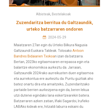
Albisteak
,
Bestelakoak
Zuzendaritza berritua du Galtzaundik,
urteko batzarraren ondoren
2024-05-29
Maiatzaren 27an egin du Urteko Bilkura Nagusia
Galtzaundi Euskara Taldeak. Tolosako
Antxon
Bandres Bidaiarien Txokoa
n izan da batzarra.
Bertan, 2023ko egitasmoaren errepasoa egin eta
balantze ekonomikoa aurkeztu da. Jarraian,
Galtzaundik 2024rako aurreikusten duen egitasmoa
eta aurrekontua ere aurkeztu da. Puntu guztiak aho
batez onartu dira eta amaitzeko, Zuzendaritzako
partaide berrien aurkezpena egin da, beren lekua
utzi dutenei egindako lana eskertzearekin batera.
Batzarraren azken zatian, Iñaki Sagardoi, Iruñeko
LABAko kideak ere, hitzaldi laburra eskaini du.