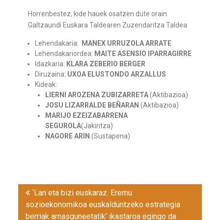
Horrenbestez, kide hauek osatzen dute orain
Galtzaundi Euskara Taldearen Zuzendaritza Taldea:
Lehendakaria:
MANEX URRUZOLA ARRATE
Lehendakariordea:
MAITE ASENSIO IPARRAGIRRE
Idazkaria:
KLARA ZEBERIO BERGER
Diruzaina:
UXOA ELUSTONDO ARZALLUS
Kideak:
LIERNI AROZENA ZUBIZARRETA
(Aktibazioa)
JOSU LIZARRALDE BEÑARAN
(Aktibazioa)
MARIJO EZEIZABARRENA
SEGUROLA
(Jakintza)
NAGORE ARIN
(Sustapena)
Post
‘Lan eta bizi euskaraz. Eremu
navigation
sozioekonomikoa euskalduntzeko estrategia
berriak arnasguneetatik’ ikastaroa egingo da