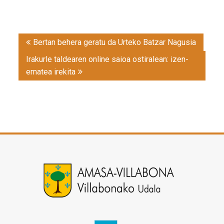
Post
Bertan behera geratu da Urteko Batzar Nagusia
navigation
Irakurle taldearen online saioa ostiralean: izen-
ematea irekita