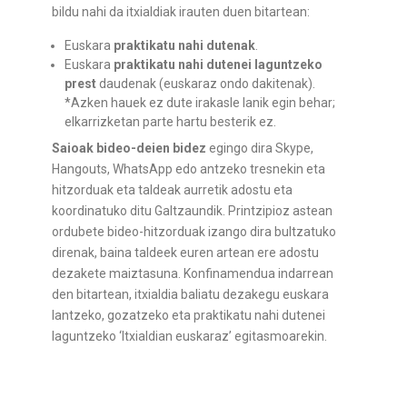
bildu nahi da itxialdiak irauten duen bitartean:
Euskara
praktikatu nahi dutenak
.
Euskara
praktikatu nahi dutenei laguntzeko
prest
daudenak (euskaraz ondo dakitenak).
*Azken hauek ez dute irakasle lanik egin behar;
elkarrizketan parte hartu besterik ez.
Saioak bideo-deien bidez
egingo dira Skype,
Hangouts, WhatsApp edo antzeko tresnekin eta
hitzorduak eta taldeak aurretik adostu eta
koordinatuko ditu Galtzaundik. Printzipioz astean
ordubete bideo-hitzorduak izango dira bultzatuko
direnak, baina taldeek euren artean ere adostu
dezakete maiztasuna. Konfinamendua indarrean
den bitartean, itxialdia baliatu dezakegu euskara
lantzeko, gozatzeko eta praktikatu nahi dutenei
laguntzeko ‘Itxialdian euskaraz’ egitasmoarekin.