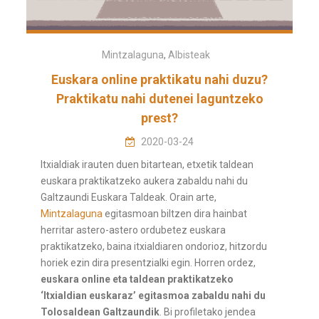
Mintzalaguna
,
Albisteak
Euskara online praktikatu nahi duzu?
Praktikatu nahi dutenei laguntzeko
prest?
2020-03-24
Itxialdiak irauten duen bitartean, etxetik taldean
euskara praktikatzeko aukera zabaldu nahi du
Galtzaundi Euskara Taldeak. Orain arte,
Mintzalaguna
egitasmoan biltzen dira hainbat
herritar astero-astero ordubetez euskara
praktikatzeko, baina itxialdiaren ondorioz, hitzordu
horiek ezin dira presentzialki egin. Horren ordez,
euskara online eta taldean praktikatzeko
‘Itxialdian euskaraz’ egitasmoa zabaldu nahi du
Tolosaldean Galtzaundik
. Bi profiletako jendea