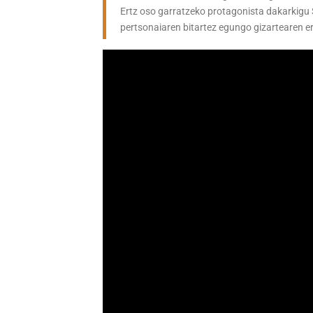
Ertz oso garratzeko protagonista dakarkigu
pertsonaiaren bitartez egungo gizartearen er