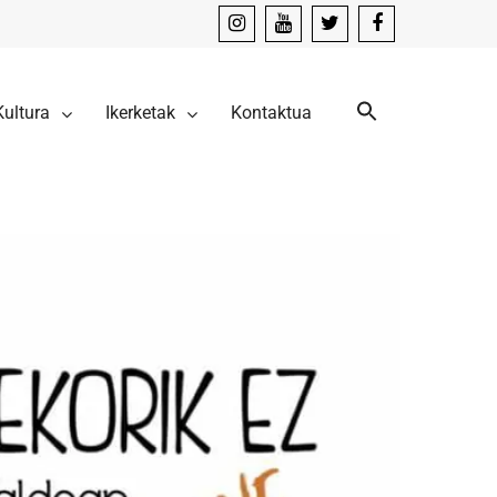
instagram
youtube
x
facebook
Kultura
Ikerketak
Kontaktua