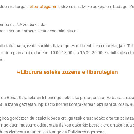
 duen irakurgaia
eliburutegiaren
bidez eskuratzeko aukera ere badago. Zer
 zenbakia, NA zenbakia da.
enen kasuan norbere izena dena minuskulaz.
 falta bada, ez da sarbiderik izango. Horri irtenbidea emateko, jarri To
 ordutegian ari dira lanean: 10:00-13:00 eta 16:00-20:00. Erabiltzailea et
ke.
Liburura esteka zuzena e-liburutegian
 da Beñat Sarasolaren lehenengo nobelako protagonista. Ez baita erraza 
katua izana gaztetan, inplikazio horren kontrakarrean bizi nahi du orain
o giroa gordetzen du azaletik bada ere, gaitzak erasandako aitaren zaint
gingo duen masterrak distantzia fisikoa dakarkio bestela ere arrakalatua
duen elementu apurtzailea izango da Poliziaren agerpena.