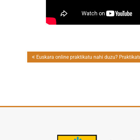
Post
Euskara online praktikatu nahi duzu? Praktikat
navigation