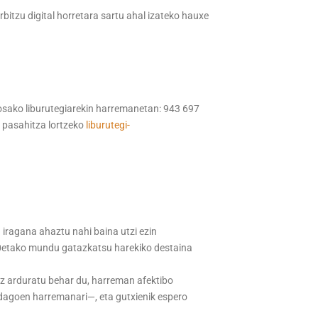
bitzu digital horretara sartu ahal izateko hauxe
losako liburutegiarekin harremanetan: 943 697
a pasahitza lortzeko
liburutegi-
iragana ahaztu nahi baina utzi ezin
, 90etako mundu gatazkatsu harekiko destaina
zaz arduratu behar du, harreman afektibo
 dagoen harremanari—, eta gutxienik espero