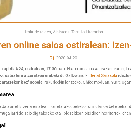
Irakurle taldea
,
Albisteak
,
Tertulia Literarioa
ren online saioa ostiralean: ize
2020-04-20
da
apirilak 24, ostiralean, 17:30etan
. Hasieran saioa asteazkenean egitea
ez,
ostiralera atzeratzea erabaki
du Galtzaundik.
Beñat Sarasola
idazle
laratzekorik ez’ nobela
irakurleekin lantzeko. Ohiko moduan, Yurre Ugar
ematea
da aurretik izena ematea. Horretarako, beheko formularioa bete behar da
uga jarri da saio digitalerako eta Tolosaldean bizi diren herritarrek leh
gai