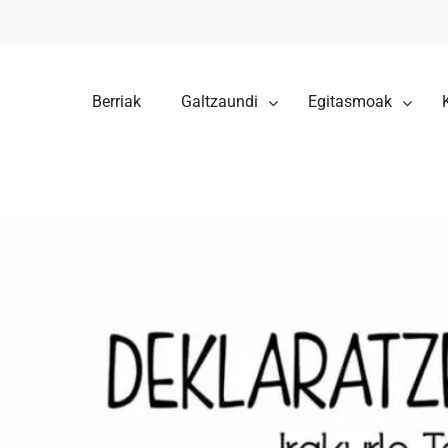
Berriak
Galtzaundi
Egitasmoak