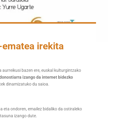
n-ematea irekita
 aurreikusi bazen ere, euskal kulturgintzako
 donostiarra izango da internet bidezko
tek dinamizatuko du saioa.
 eta ondoren, emailez bidaliko da ostiraleko
entasuna izango dute.