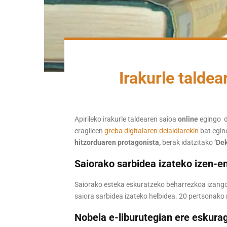
Irakurle taldea
Apirileko irakurle taldearen saioa
online
egingo 
eragileen
greba digitalaren deialdiarekin
bat egin
hitzorduaren protagonista,
berak idatzitako
‘Dek
Saiorako sarbidea izateko izen-
Saiorako esteka eskuratzeko beharrezkoa izango 
saiora sarbidea izateko helbidea. 20 pertsonako m
Nobela e-liburutegian ere eskura