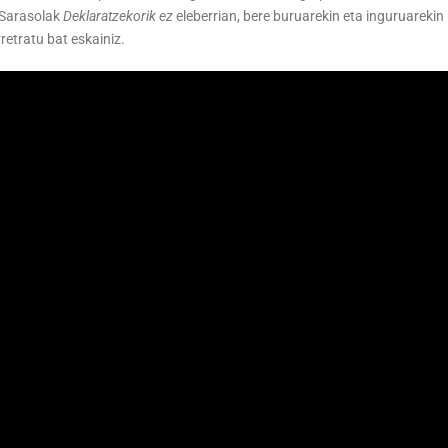
 Sarasolak
Deklaratzekorik ez
eleberrian, bere buruarekin eta inguruarekin
retratu bat eskainiz.