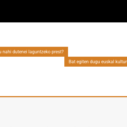
u nahi dutenei laguntzeko prest?
Bat egiten dugu euskal kultur