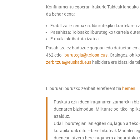
Konfinamentu egoeran Irakurle Taldeak landuko
da behar dena:
Erabiltzaile zenbakia: liburutegiko txartelaren
Pasahitza: Tolosako liburutegiko txartela dut
E-maila aktibatuta izatea
Pasahitza ez baduzue gogoan edo datuetan emaila
462 edo
liburutegia@tolosa.eus.
Oraingoz, ohiko
zerbitzua@euskadi.
eus
helbidera ere idatzi daite
Liburuari buruzko zenbait erreferentzia
hemen
.
Puskatu ezin duen iraganaren zamarekin bizi
duenaren bizimodua. Militante politiko inpli
azalduz.
Udal liburutegian lan egiten du, lagun artek
korapilatuak ditu —bere bikoteak Madrilen e
duenean atzera bere iraganera ainguratuko 