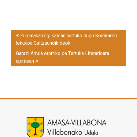
Post
Zumalakarregi kalean hartuko dugu Korrikaren
navigation
lekukoa Galtzaundikideok
Garazi Arrula etorriko da Tertulia Literarioara
apirilean