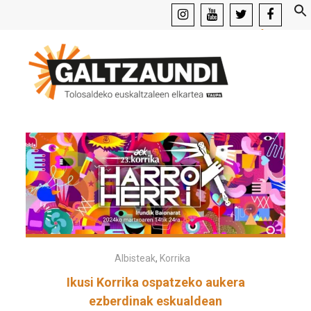
instagram
youtube
x
facebook
Albisteak
,
Korrika
Ikusi Korrika ospatzeko aukera
ezberdinak eskualdean