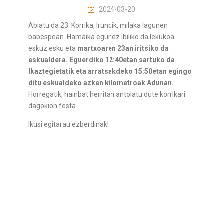
2024-03-20
Abiatu da 23. Korrika, Irundik, milaka lagunen
babespean. Hamaika egunez ibiliko da lekukoa
eskuz esku eta
martxoaren 23an iritsiko da
eskualdera. Eguerdiko 12:40etan sartuko da
Ikaztegietatik eta arratsakdeko 15:50etan egingo
ditu eskualdeko azken kilometroak Adunan.
Horregatik, hainbat herritan antolatu dute korrikari
dagokion festa.
Ikusi egitarau ezberdinak!