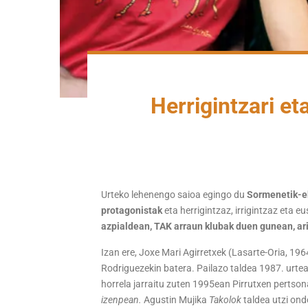
Herrigintzari et
Urteko lehenengo saioa egingo du
Sormenetik-e
protagonistak
eta herrigintzaz, irrigintzaz eta 
azpialdean, TAK arraun klubak duen gunean, ari
Izan ere, Joxe Mari Agirretxek (Lasarte-Oria, 196
Rodriguezekin batera. Pailazo taldea 1987. urt
horrela jarraitu zuten 1995ean Pirrutxen pertsona
izenpean.
Agustin Mujika
Takolok
taldea utzi on