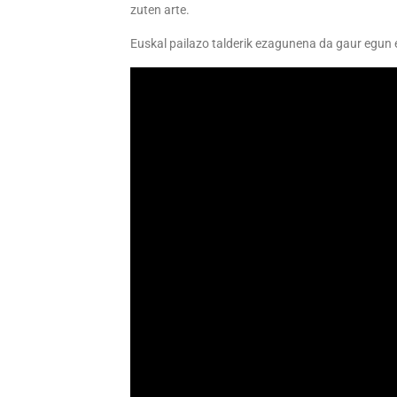
zuten arte.
Euskal pailazo talderik ezagunena da gaur egun 