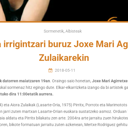
Sormenetik
,
Albisteak
a irrigintzari buruz Joxe Mari Ag
Zulaikarekin
2018-05-11
k datorren maiatzaren 19an
. Oraingo saio honetan,
Joxe Mari Agirretxe
euskal sormenaz hitz egingo dute. Elkar-elkarrizketa izango da bi artist
tuko dira 11:00etatik aurrera.
4) eta Aiora Zulaikak (Lasarte-Oria, 1975) Pirritx, Porrotx eta Marimotot
ean jarri zuten martxan Lasarte-Orian euskara sustatzeko asmoz. Orduan
ia aldatu eta Pirritx bilakatu zen arte. 2004ra arte jarraitu zuen hiruko
doren, bikote formatuan jarraitu zuten azkenean, Mertxe Rodriguez gehitu