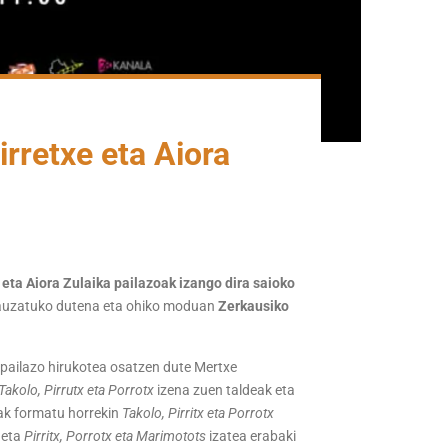
irretxe eta Aiora
 eta Aiora Zulaika pailazoak izango dira saioko
ek gauzatuko dutena eta ohiko moduan
Zerkausiko
s pailazo hirukotea osatzen dute Mertxe
Takolo, Pirrutx eta Porrotx
izena zuen taldeak eta
teak formatu horrekin
Takolo, Pirritx eta Porrotx
 eta
Pirritx, Porrotx eta Marimotots
izatea erabaki