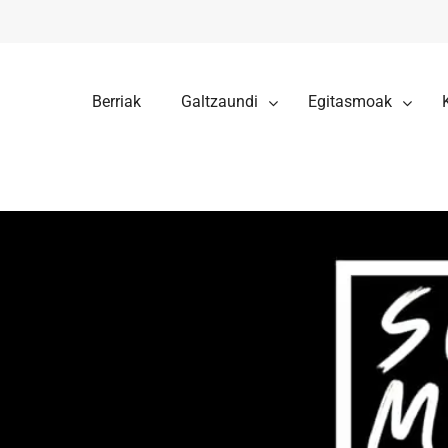
Berriak
Galtzaundi
Egitasmoak