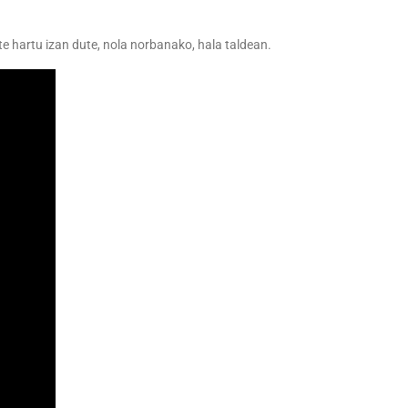
e hartu izan dute, nola norbanako, hala taldean.