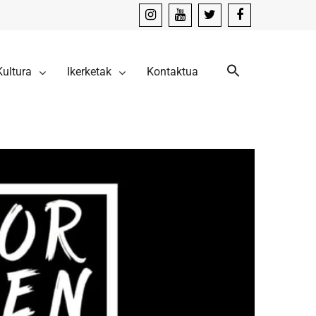
instagram
youtube
x
facebook
Kultura
Ikerketak
Kontaktua