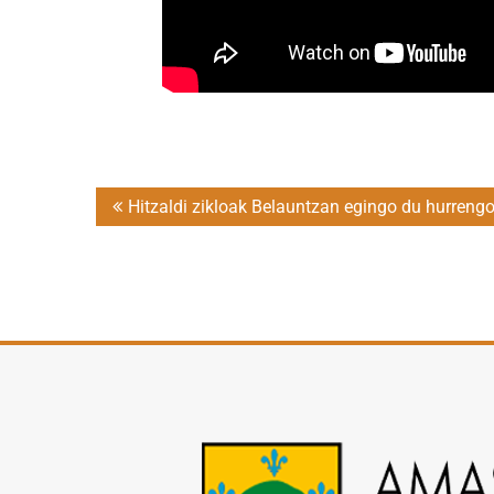
Post
Hitzaldi zikloak Belauntzan egingo du hurrengo
navigation