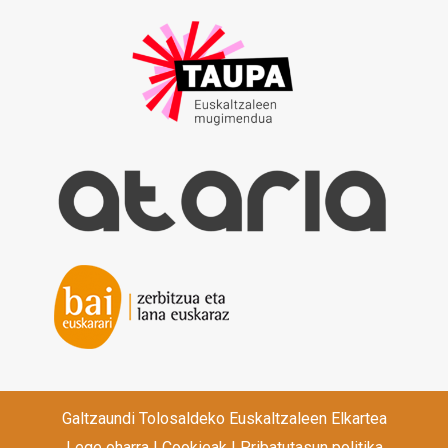
Galtzaundi Tolosaldeko Euskaltzaleen Elkartea
Lege oharra
|
Cookieak
|
Pribatutasun politika