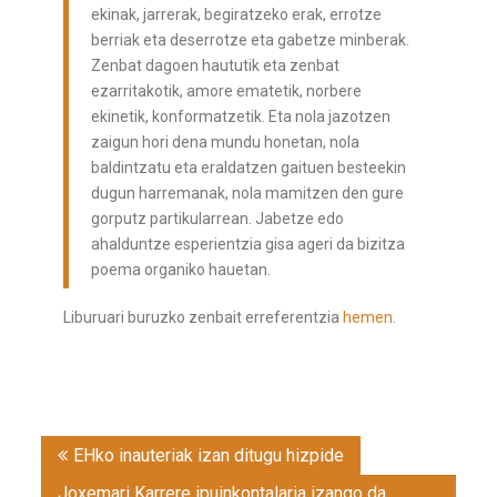
ekinak, jarrerak, begiratzeko erak, errotze
berriak eta deserrotze eta gabetze minberak.
Zenbat dagoen haututik eta zenbat
ezarritakotik, amore ematetik, norbere
ekinetik, konformatzetik. Eta nola jazotzen
zaigun hori dena mundu honetan, nola
baldintzatu eta eraldatzen gaituen besteekin
dugun harremanak, nola mamitzen den gure
gorputz partikularrean. Jabetze edo
ahalduntze esperientzia gisa ageri da bizitza
poema organiko hauetan.
Liburuari buruzko zenbait erreferentzia
hemen
.
Post
EHko inauteriak izan ditugu hizpide
navigation
Joxemari Karrere ipuinkontalaria izango da