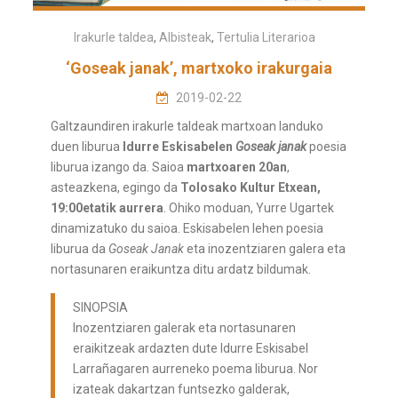
Irakurle taldea
,
Albisteak
,
Tertulia Literarioa
‘Goseak janak’, martxoko irakurgaia
2019-02-22
Galtzaundiren irakurle taldeak martxoan landuko
duen liburua
Idurre Eskisabelen
Goseak janak
poesia
liburua izango da. Saioa
martxoaren 20an
,
asteazkena, egingo da
Tolosako Kultur Etxean,
19:00etatik aurrera
. Ohiko moduan, Yurre Ugartek
dinamizatuko du saioa. Eskisabelen lehen poesia
liburua da
Goseak Janak
eta inozentziaren galera eta
nortasunaren eraikuntza ditu ardatz bildumak.
SINOPSIA
Inozentziaren galerak eta nortasunaren
eraikitzeak ardazten dute Idurre Eskisabel
Larrañagaren aurreneko poema liburua. Nor
izateak dakartzan funtsezko galderak,