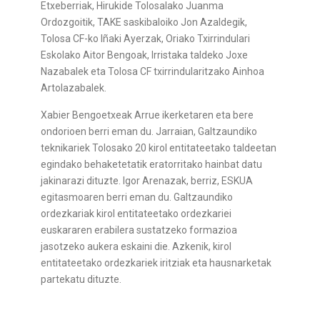
Etxeberriak, Hirukide Tolosalako Juanma
Ordozgoitik, TAKE saskibaloiko Jon Azaldegik,
Tolosa CF-ko Iñaki Ayerzak, Oriako Txirrindulari
Eskolako Aitor Bengoak, Irristaka taldeko Joxe
Nazabalek eta Tolosa CF txirrindularitzako Ainhoa
Artolazabalek.
Xabier Bengoetxeak Arrue ikerketaren eta bere
ondorioen berri eman du. Jarraian, Galtzaundiko
teknikariek Tolosako 20 kirol entitateetako taldeetan
egindako behaketetatik eratorritako hainbat datu
jakinarazi dituzte. Igor Arenazak, berriz, ESKUA
egitasmoaren berri eman du. Galtzaundiko
ordezkariak kirol entitateetako ordezkariei
euskararen erabilera sustatzeko formazioa
jasotzeko aukera eskaini die. Azkenik, kirol
entitateetako ordezkariek iritziak eta hausnarketak
partekatu dituzte.