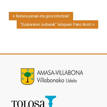
Post
Behera penak eta gora bihotzak!
navigation
“Euskararen isobarak” lelopean Pako Aristi