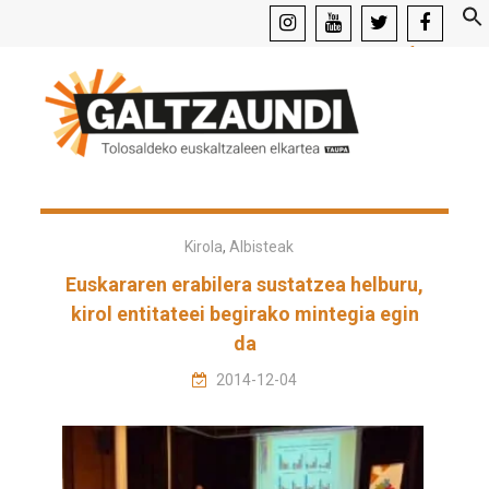
instagram
youtube
x
facebook
Kirola
,
Albisteak
Euskararen erabilera sustatzea helburu,
kirol entitateei begirako mintegia egin
da
2014-12-04