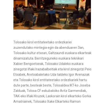
Tolosako kirol entitateetako ordezkariei
zuzendutako mintegia egin da abenduaren 3an,
Tolosako kultur etxean, Galtzaundi euskara elkarteak
dinamizatuta. Berritzeguneko euskara teknikari
Xabier Bengoetxeak, Tolosako Udaleko euskara
zinegotzi Iñaki Irazabalbeitiak eta kirol zinegotzi Peio
Etxabek, Aretxabaletako Uda taldeko Igor Arenazak
eta Tolosako kirol entitateetako ordezkariek hartu
dute parte, besteak beste, Tolosaldea IKT-ko Joseba
Zalduak, Tolosa CF eskubaloiko Aritz Garmendiak,
TAK-eko Iñaki Kruzek, Laskorain kirol elkarteko Gorka
Amatriainek, Tolosako Xake Elkarteko Ramon