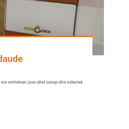
 daude
ta ostiralean, jaso ahal izango dira eskariak