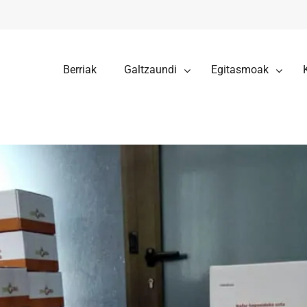
Berriak
Galtzaundi
Egitasmoak