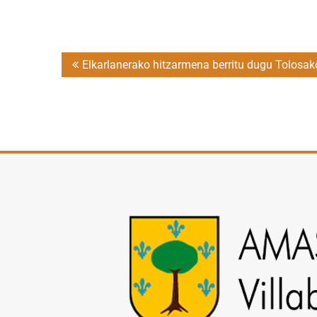
Post
Elkarlanerako hitzarmena berritu dugu Tolosak
navigation