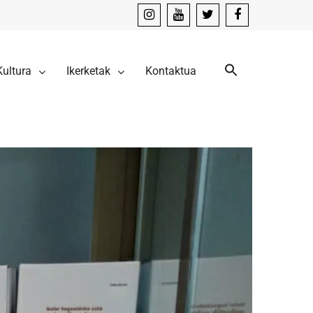
instagram
youtube
x
facebook
Kultura
Ikerketak
Kontaktua