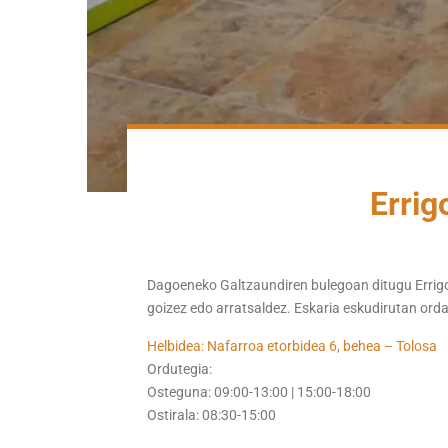
Errig
Dagoeneko Galtzaundiren bulegoan ditugu Errigo
goizez edo arratsaldez. Eskaria eskudirutan or
Helbidea: Nafarroa etorbidea 6, behea – Tolosa
Ordutegia:
Osteguna: 09:00-13:00 | 15:00-18:00
Ostirala: 08:30-15:00