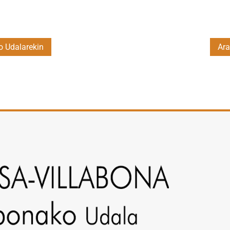
o Udalarekin
Ara