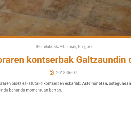
Bestelakoak
,
Albisteak
,
Errigora
oraren kontserbak Galtzaundin
2018-06-07
raren bidez eskatutako kontserben eskariak.
Aste honetan, ostegunean e
daindu behar da momentuan bertan.