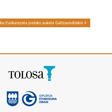
ba Euskarazera joateko aukera Galtzaundirekin