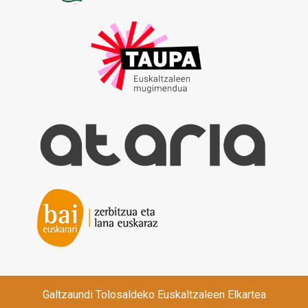
Galtzaundi Tolosaldeko Euskaltzaleen Elkartea