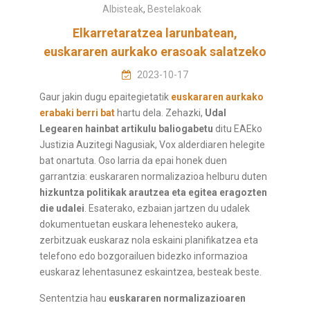
Albisteak
,
Bestelakoak
Elkarretaratzea larunbatean,
euskararen aurkako erasoak salatzeko
2023-10-17
Gaur jakin dugu epaitegietatik
euskararen aurkako
erabaki berri bat
hartu dela. Zehazki,
Udal
Legearen hainbat artikulu baliogabetu
ditu EAEko
Justizia Auzitegi Nagusiak, Vox alderdiaren helegite
bat onartuta. Oso larria da epai honek duen
garrantzia: euskararen normalizazioa helburu duten
hizkuntza politikak arautzea eta egitea eragozten
die udalei
. Esaterako, ezbaian jartzen du udalek
dokumentuetan euskara lehenesteko aukera,
zerbitzuak euskaraz nola eskaini planifikatzea eta
telefono edo bozgorailuen bidezko informazioa
euskaraz lehentasunez eskaintzea, besteak beste.
Sententzia hau
euskararen normalizazioaren