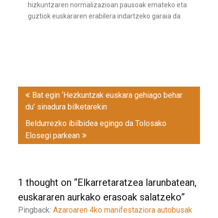
hizkuntzaren normalizazioan pausoak emateko eta
guztiok euskararen erabilera indartzeko garaia da.
Post
Bat egin ‘Hezkuntzak euskara gehiago behar
navigation
du’ sinadura bilketarekin
Beldurrezko ibilbidea egingo da Tolosako
Elosegi parkean
1 thought on “
Elkarretaratzea larunbatean,
euskararen aurkako erasoak salatzeko
”
Pingback:
Azaroaren 4ko manifestaziora autobusak