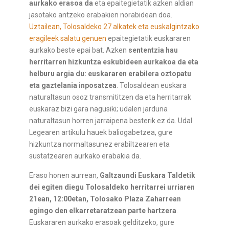
aurkako erasoa da
eta epaitegietatik azken aldian
jasotako antzeko erabakien norabidean doa.
Uztailean, Tolosaldeko 27 alkatek eta euskalgintzako
eragileek salatu genuen
epaitegietatik euskararen
aurkako beste epai bat. Azken
sententzia hau
herritarren hizkuntza eskubideen aurkakoa da
eta
helburu argia du: euskararen erabilera oztopatu
eta gaztelania inposatzea
. Tolosaldean euskara
naturaltasun osoz transmititzen da eta herritarrak
euskaraz bizi gara nagusiki; udalen jarduna
naturaltasun horren jarraipena besterik ez da. Udal
Legearen artikulu hauek baliogabetzea, gure
hizkuntza normaltasunez erabiltzearen eta
sustatzearen aurkako erabakia da.
Eraso honen aurrean,
Galtzaundi Euskara Taldetik
dei egiten diegu Tolosaldeko herritarrei urriaren
21ean, 12:00etan, Tolosako Plaza Zaharrean
egingo den elkarretaratzean parte hartzera
.
Euskararen aurkako erasoak gelditzeko, gure