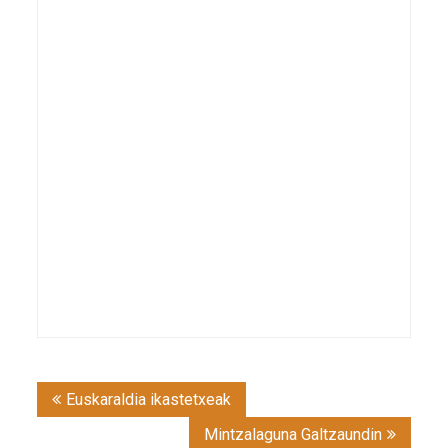
Post
Euskaraldia ikastetxeak
navigation
Mintzalaguna Galtzaundin