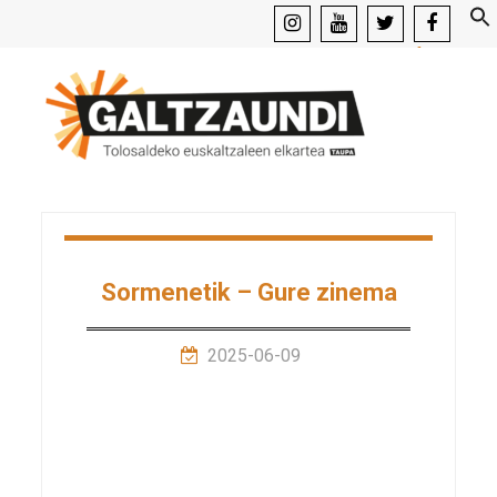
instagram
youtube
x
facebook
Sormenetik – Gure zinema
2025-06-09