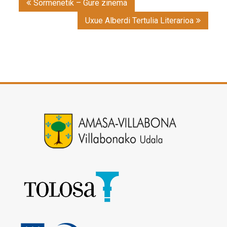
Sormenetik – Gure zinema
navigation
Uxue Alberdi Tertulia Literarioa