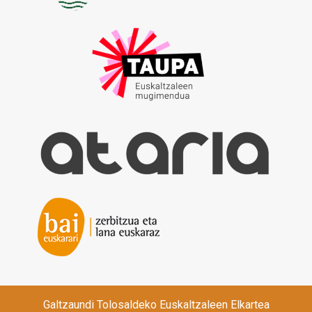
Galtzaundi Tolosaldeko Euskaltzaleen Elkartea