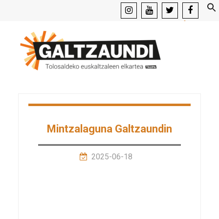
instagram
youtube
x
facebook
Mintzalaguna Galtzaundin
2025-06-18