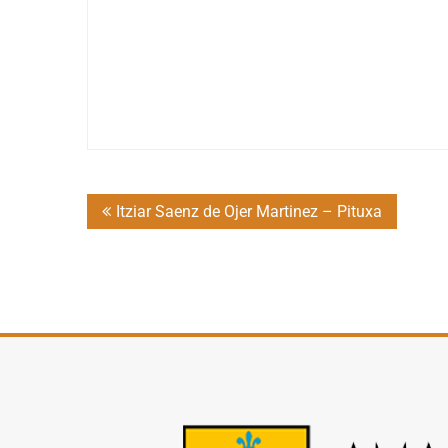
Post
Itziar Saenz de Ojer Martinez – Pituxa
navigation