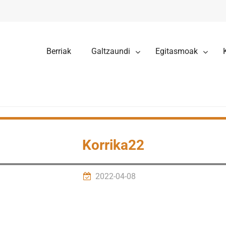
Berriak
Galtzaundi
Egitasmoak
Korrika22
2022-04-08