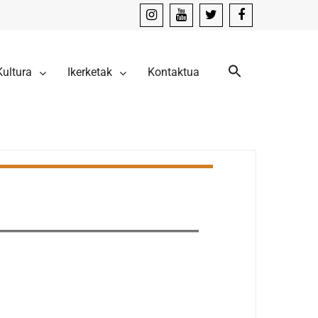
instagram
youtube
x
facebook
Kultura
Ikerketak
Kontaktua