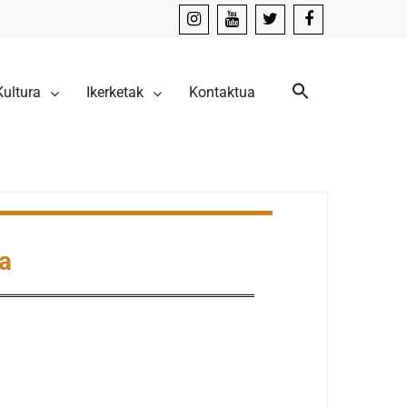
instagram
youtube
x
facebook
Kultura
Ikerketak
Kontaktua
xa