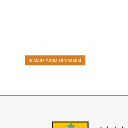
Post
Alaitz Artola Ormazabal
navigation