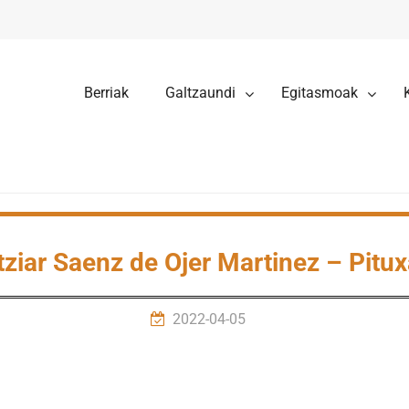
Berriak
Galtzaundi
Egitasmoak
tziar Saenz de Ojer Martinez – Pitu
2022-04-05