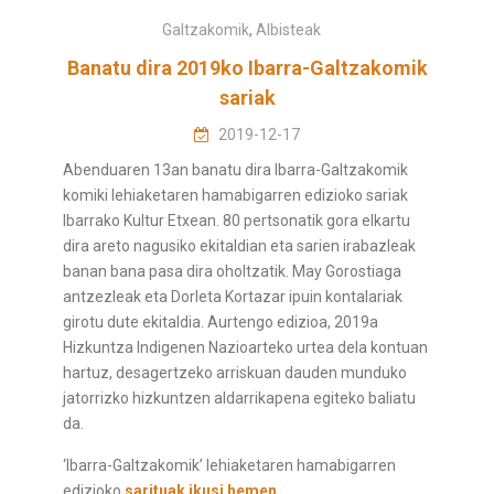
Galtzakomik
,
Albisteak
Banatu dira 2019ko Ibarra-Galtzakomik
sariak
2019-12-17
Abenduaren 13an banatu dira Ibarra-Galtzakomik
komiki lehiaketaren hamabigarren edizioko sariak
Ibarrako Kultur Etxean. 80 pertsonatik gora elkartu
dira areto nagusiko ekitaldian eta sarien irabazleak
banan bana pasa dira oholtzatik. May Gorostiaga
antzezleak eta Dorleta Kortazar ipuin kontalariak
girotu dute ekitaldia. Aurtengo edizioa, 2019a
Hizkuntza Indigenen Nazioarteko urtea dela kontuan
hartuz, desagertzeko arriskuan dauden munduko
jatorrizko hizkuntzen aldarrikapena egiteko baliatu
da.
‘Ibarra-Galtzakomik’ lehiaketaren hamabigarren
edizioko
sarituak ikusi hemen
.