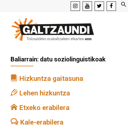
instagram
youtube
x
facebook
Baliarrain: datu soziolinguistikoak
Hizkuntza gaitasuna
Lehen hizkuntza
Etxeko erabilera
Kale-erabilera