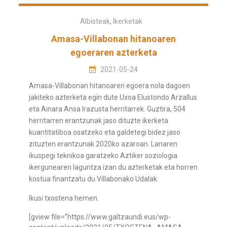
Albisteak
,
Ikerketak
Amasa-Villabonan hitanoaren
egoeraren azterketa
2021-05-24
Amasa-Villabonan hitanoaren egoera nola dagoen
jakiteko azterketa egin dute Uxoa Elustondo Arzallus
eta Ainara Ansa Irazusta herritarrek. Guztira, 504
herritarren erantzunak jaso dituzte ikerketa
kuantitatiboa osatzeko eta galdetegi bidez jaso
zituzten erantzunak 2020ko azaroan. Lanaren
ikuspegi teknikoa garatzeko Aztiker soziologia
ikergunearen laguntza izan du azterketak eta horren
kostua finantzatu du Villabonako Udalak.
Ikusi txostena hemen.
[gview file=”https://www.galtzaundi.eus/wp-