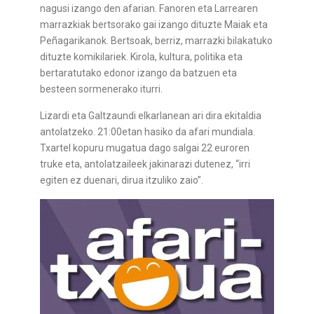
nagusi izango den afarian. Fanoren eta Larrearen
marrazkiak bertsorako gai izango dituzte Maiak eta
Peñagarikanok. Bertsoak, berriz, marrazki bilakatuko
dituzte komikilariek. Kirola, kultura, politika eta
bertaratutako edonor izango da batzuen eta
besteen sormenerako iturri.
Lizardi eta Galtzaundi elkarlanean ari dira ekitaldia
antolatzeko. 21:00etan hasiko da afari mundiala.
Txartel kopuru mugatua dago salgai 22 euroren
truke eta, antolatzaileek jakinarazi dutenez, “irri
egiten ez duenari, dirua itzuliko zaio”.