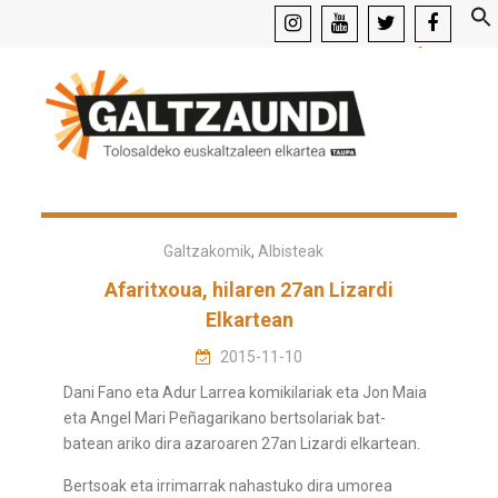
instagram
youtube
x
facebook
Galtzakomik
,
Albisteak
Afaritxoua, hilaren 27an Lizardi
Elkartean
2015-11-10
Dani Fano eta Adur Larrea komikilariak eta Jon Maia
eta Angel Mari Peñagarikano bertsolariak bat-
batean ariko dira azaroaren 27an Lizardi elkartean.
Bertsoak eta irrimarrak nahastuko dira umorea