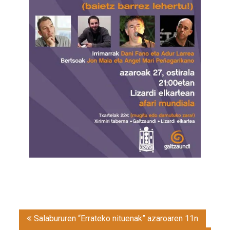
Post
Salabururen “Errateko nituenak” azaroaren 11n
navigation