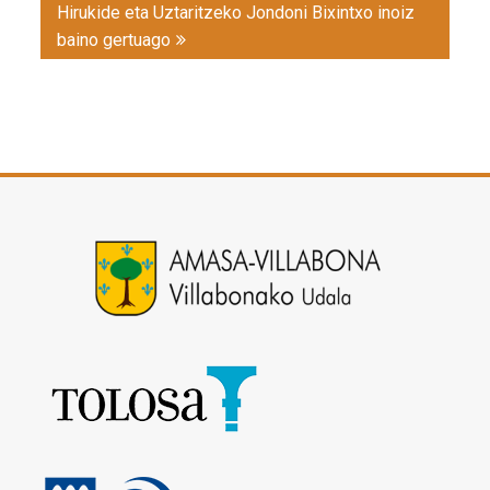
Hirukide eta Uztaritzeko Jondoni Bixintxo inoiz
baino gertuago