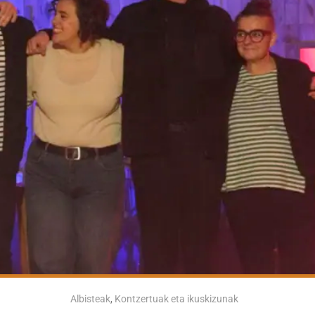
Albisteak
,
Kontzertuak eta ikuskizunak