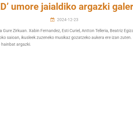
XD’ umore jaialdiko argazki galer
2024-12-23
 Gure Zirkuan. Xabin Fernandez, Esti Curiel, Antton Telleria, Beatriz Egi
xoko saioan, ikusleek zuzeneko musikaz gozatzeko aukera ere izan zuten
 hainbat argazki.