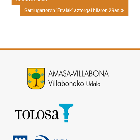
Sarriugarteren ‘Erraiak’ aztergai hilaren 29an