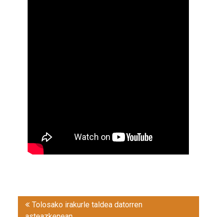
Post
Tolosako irakurle taldea datorren
navigation
asteazkenean