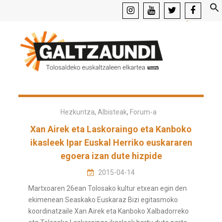
instagram
youtube
x
facebook
Hezkuntza
,
Albisteak
,
Forum-a
Xan Airek eta Laskoraingo eta Kanboko
ikasleek Ipar Euskal Herriko euskararen
egoera izan dute hizpide
2015-04-14
Martxoaren 26ean Tolosako kultur etxean egin den
ekimenean Seaskako Euskaraz Bizi egitasmoko
koordinatzaile Xan Airek eta Kanboko Xalbadorreko