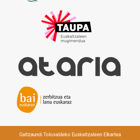
Galtzaundi Tolosaldeko Euskaltzaleen Elkartea