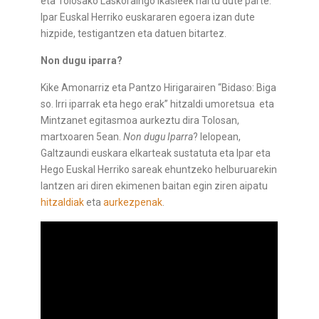
eta Tolosako Laskoraingo ikasleek hartu dute parte.
Ipar Euskal Herriko euskararen egoera izan dute
hizpide, testigantzen eta datuen bitartez.
Non dugu iparra?
Kike Amonarriz eta Pantzo Hirigarairen “Bidaso: Biga
so. Irri iparrak eta hego erak” hitzaldi umoretsua eta
Mintzanet egitasmoa aurkeztu dira Tolosan,
martxoaren 5ean.
Non dugu Iparra
? lelopean,
Galtzaundi euskara elkarteak sustatuta eta Ipar eta
Hego Euskal Herriko sareak ehuntzeko helburuarekin
lantzen ari diren ekimenen baitan egin ziren aipatu
hitzaldiak
eta
aurkezpenak
.