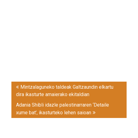
Post
Mintzalaguneko taldeak Galtzaundin elkartu
navigation
dira ikasturte amaierako ekitaldian
Adania Shibli idazle palestinarraren ‘Detaile
xume bat’, ikasturteko lehen saioan