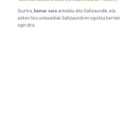
Guztira,
hamar saio
antolatu ditu Galtzaundik, eta
azken hiru solasaldiak Galtzaundiren egoitza berrian
egin dira.