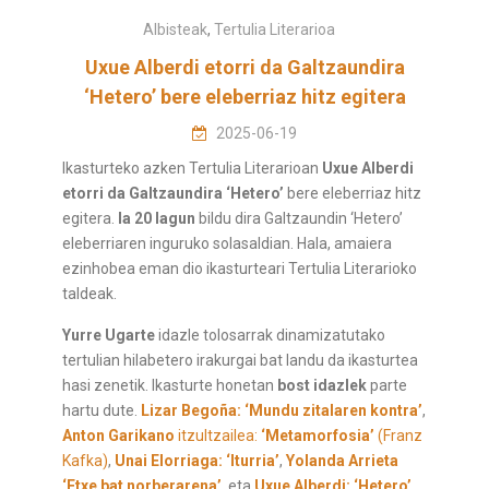
Albisteak
,
Tertulia Literarioa
Uxue Alberdi etorri da Galtzaundira
‘Hetero’ bere eleberriaz hitz egitera
2025-06-19
Ikasturteko azken Tertulia Literarioan
Uxue Alberdi
etorri da Galtzaundira ‘Hetero’
bere eleberriaz hitz
egitera.
Ia 20 lagun
bildu dira Galtzaundin ‘Hetero’
eleberriaren inguruko solasaldian. Hala, amaiera
ezinhobea eman dio ikasturteari Tertulia Literarioko
taldeak.
Yurre Ugarte
idazle tolosarrak dinamizatutako
tertulian hilabetero irakurgai bat landu da ikasturtea
hasi zenetik. Ikasturte honetan
bost idazlek
parte
hartu dute.
Lizar Begoña: ‘Mundu zitalaren kontra’
,
Anton Garikano
itzultzailea:
‘Metamorfosia’
(Franz
Kafka)
,
Unai Elorriaga: ‘Iturria’
,
Yolanda Arrieta
‘Etxe bat norberarena’
, eta
Uxue Alberdi: ‘Hetero’
.