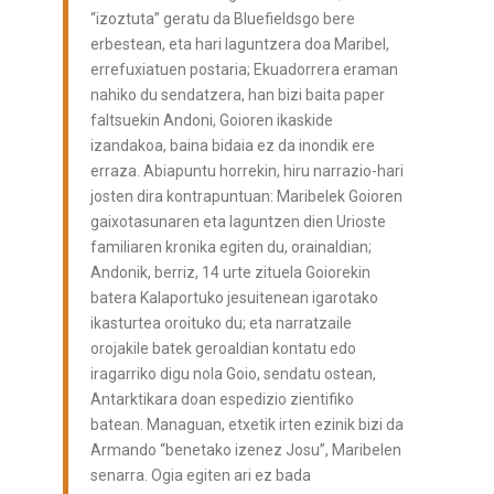
“izoztuta” geratu da Bluefieldsgo bere
erbestean, eta hari laguntzera doa Maribel,
errefuxiatuen postaria; Ekuadorrera eraman
nahiko du sendatzera, han bizi baita paper
faltsuekin Andoni, Goioren ikaskide
izandakoa, baina bidaia ez da inondik ere
erraza. Abiapuntu horrekin, hiru narrazio-hari
josten dira kontrapuntuan: Maribelek Goioren
gaixotasunaren eta laguntzen dien Urioste
familiaren kronika egiten du, orainaldian;
Andonik, berriz, 14 urte zituela Goiorekin
batera Kalaportuko jesuitenean igarotako
ikasturtea oroituko du; eta narratzaile
orojakile batek geroaldian kontatu edo
iragarriko digu nola Goio, sendatu ostean,
Antarktikara doan espedizio zientifiko
batean. Managuan, etxetik irten ezinik bizi da
Armando “benetako izenez Josu”, Maribelen
senarra. Ogia egiten ari ez bada