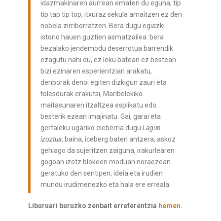
idazmakinaren aurrean ematen du eguna, tip
tip tap tip top, itxuraz sekula amaitzen ez den
nobela zirriborratzen. Bera dugu egiazki
istorio hauen guztien asmatzailea: bera
bezalako jendemodu deserrotua barrendik
ezagutu nahi du, ez leku batean ez bestean
bizi ezinaren esperientzian arakatu,
denborak denoi egiten dizkigun zauri eta
tolesdurak erakutsi, Maribelekiko
maitasunaren itzaltzea esplikatu edo
besterik ezean imajinatu. Gai, garai eta
gertaleku ugariko eleberria dugu
Lagun
izoztua
, baina, iceberg baten antzera, askoz
gehiago da sujeritzen zaiguna, irakurlearen
gogoan izotz blokeen moduan noraezean
geratuko den sentipen, ideia eta irudien
mundu irudimenezko eta hala ere erreala.
Liburuari buruzko zenbait erreferentzia
hemen
.