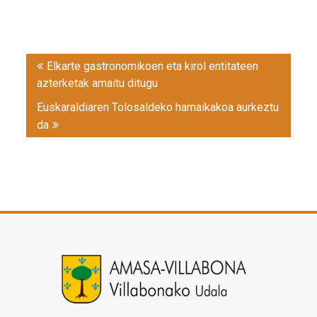
Post
Elkarte gastronomikoen eta kirol entitateen
navigation
azterketak amaitu ditugu
Euskaraldiaren Tolosaldeko hamaikakoa aurkeztu
da