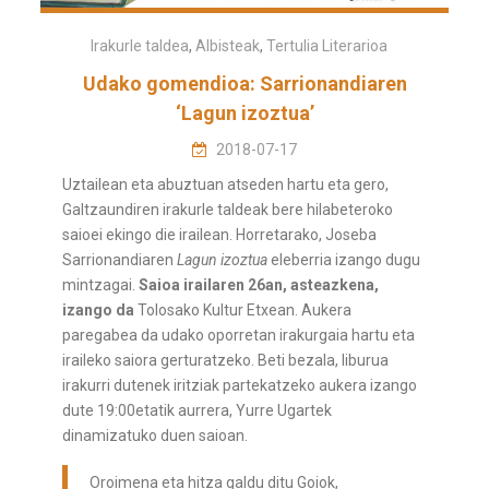
Irakurle taldea
,
Albisteak
,
Tertulia Literarioa
Udako gomendioa: Sarrionandiaren
‘Lagun izoztua’
2018-07-17
Uztailean eta abuztuan atseden hartu eta gero,
Galtzaundiren irakurle taldeak bere hilabeteroko
saioei ekingo die irailean. Horretarako, Joseba
Sarrionandiaren
Lagun izoztua
eleberria izango dugu
mintzagai.
Saioa irailaren 26an, asteazkena,
izango da
Tolosako Kultur Etxean. Aukera
paregabea da udako oporretan irakurgaia hartu eta
iraileko saiora gerturatzeko. Beti bezala, liburua
irakurri dutenek iritziak partekatzeko aukera izango
dute 19:00etatik aurrera, Yurre Ugartek
dinamizatuko duen saioan.
Oroimena eta hitza galdu ditu Goiok,