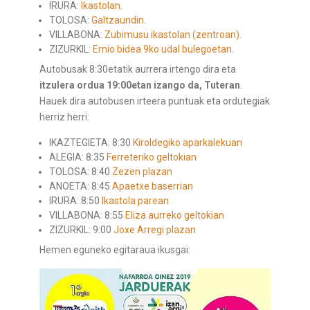
IRURA:
Ikastolan
.
TOLOSA:
Galtzaundin
.
VILLABONA:
Zubimusu ikastolan (zentroan)
.
ZIZURKIL:
Ernio bidea 9ko udal bulegoetan
.
Autobusak 8:30etatik aurrera irtengo dira eta
itzulera ordua 19:00etan izango da, Tuteran
.
Hauek dira autobusen irteera puntuak eta ordutegiak
herriz herri:
IKAZTEGIETA: 8:30
Kiroldegiko aparkalekuan
ALEGIA: 8:35
Ferreteriko geltokian
TOLOSA: 8:40
Zezen plazan
ANOETA: 8:45
Apaetxe baserrian
IRURA: 8:50
Ikastola parean
VILLABONA: 8:55
Eliza aurreko geltokian
ZIZURKIL: 9:00
Joxe Arregi plazan
Hemen eguneko egitaraua ikusgai: