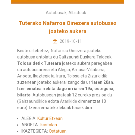
Autobusak
,
Albisteak
Tuterako Nafarroa Oinezera autobusez
joateko aukera
2019-10-11
Beste urtebetez,
Nafarroa Oinez
era joateko
autobusa antolatu du Galtzaundi Euskara Taldeak.
Tolosaldetik Tuterara
joateko aukera paregabea
da autobusarena eta Alegia, Amasa-Villabona,
Anoeta, Ikaztegieta, Irura, Tolosa eta Zizurkildik
zuzenean joateko aukera izango da
urriaren 20an
.
Izen ematea irekita dago urriaren 19a, osteguna,
bitarte.
Autobusean joateak 12 euroko prezioa du
(
Galtzaundikide
edota
Atarikide
direnentzat 10
euro). Izena emateko lekuak hauek dira:
ALEGIA:
Kultur Etxean
.
ANOETA:
Ikastolan
.
IKAZTEGIETA:
Ostatuan.