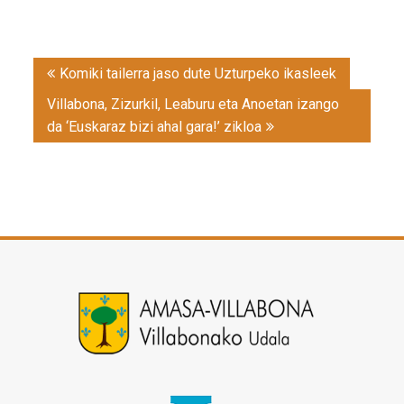
Post
Komiki tailerra jaso dute Uzturpeko ikasleek
navigation
Villabona, Zizurkil, Leaburu eta Anoetan izango
da ‘Euskaraz bizi ahal gara!’ zikloa