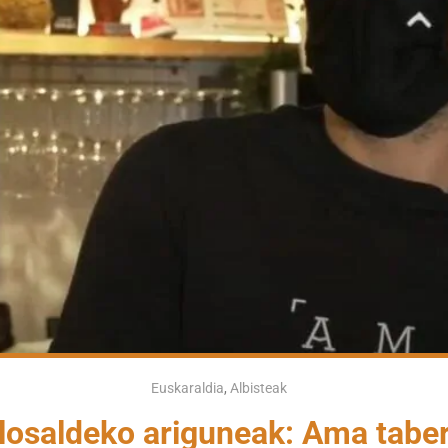
Euskaraldia
,
Albisteak
losaldeko ariguneak: Ama tabe