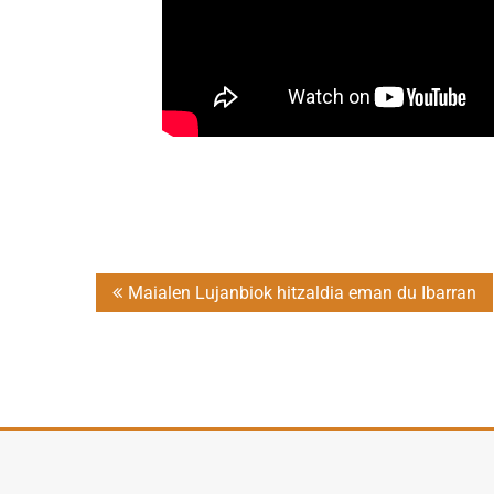
Post
Maialen Lujanbiok hitzaldia eman du Ibarran
navigation