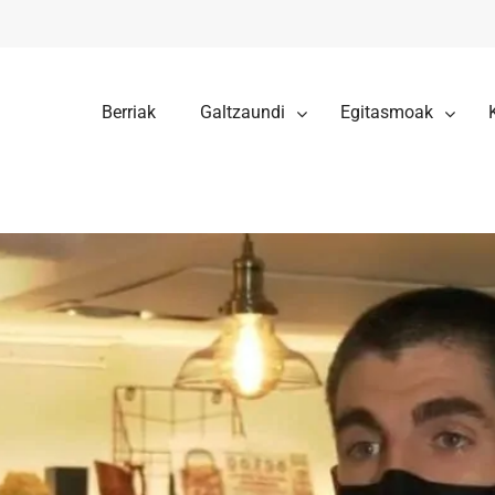
Berriak
Galtzaundi
Egitasmoak