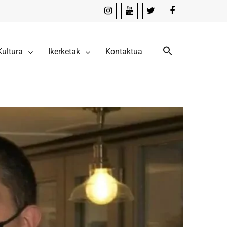
instagram
youtube
x
facebook
Kultura
Ikerketak
Kontaktua