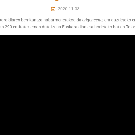
2020-11-03
karaldiaren berrikuntza nabarmenetakoa da
ariguneena
, era guztietako 
an 290 entitatek eman dute izena Euskaraldian eta horietako bat da Tol