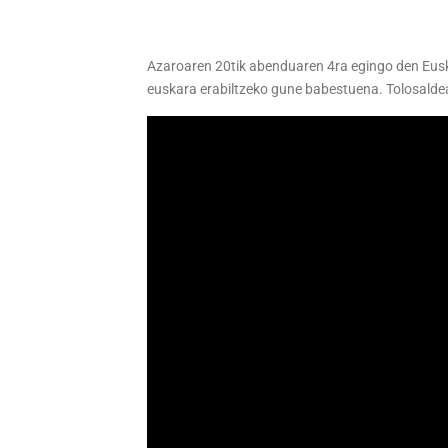
Azaroaren 20tik abenduaren 4ra egingo den Eus
euskara erabiltzeko gune babestuena. Tolosalde